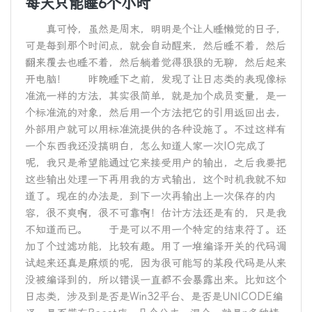
每天只能睡6个小时
真可怜，虽然是周末，明明是个让人睡懒觉的日子，
可是每到那个时间点，就会自动醒来，然后睡不着，然后
翻来覆去也睡不着，然后躺着觉得狠狠的无聊，然后起来
开电脑！ 昨晚睡下之前，发现了让日志类的表现像标
准流一样的方法，其实很简单，就是加个成员变量，是一
个标准流的对象，然后用一个方法把它的引用返回出去，
外部用户就可以用标准流提供的各种设施了。不过这样有
一个东西我还没搞明白，怎么知道人家一次IO完成了
呢，我只是希望能通过它来接受用户的输出，之后我要把
这些输出处理一下再用我的方式输出，这个时机我就不知
道了。现在的办法是，到下一次再输出上一次保存的内
容，很不爽啊，很不可靠啊！估计方法还是有的，只是我
不知道而已。 于是可以不用一个特定的结束符了。还
加了个过滤功能，比较有趣。用了一堆编译开关的代码调
试起来还真是麻烦的呢，因为很可能写的某段代码是从来
没被编译到的，所以错误一直都不会暴露出来。比如这个
日志类，涉及到是否是Win32平台、是否是UNICODE编