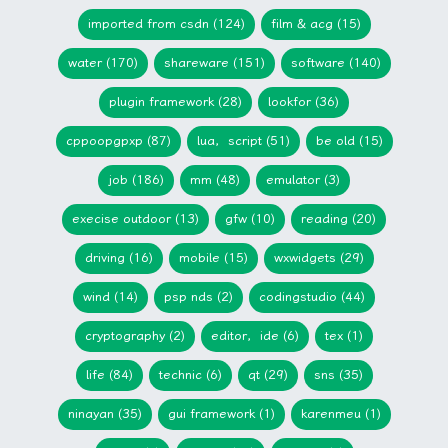
imported from csdn (124)
film & acg (15)
water (170)
shareware (151)
software (140)
plugin framework (28)
lookfor (36)
cppoopgpxp (87)
lua，script (51)
be old (15)
job (186)
mm (48)
emulator (3)
execise outdoor (13)
gfw (10)
reading (20)
driving (16)
mobile (15)
wxwidgets (29)
wind (14)
psp nds (2)
codingstudio (44)
cryptography (2)
editor，ide (6)
tex (1)
life (84)
technic (6)
qt (29)
sns (35)
ninayan (35)
gui framework (1)
karenmeu (1)