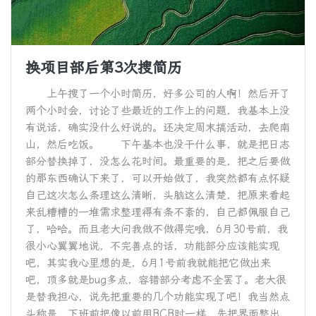
换项目部后第3次搜简历
上午搜了一个小时简历，好多公司的人啊！然后开了
两个小时会，讨论了些最近的工作上的问题，我基本上没
有说话，确实没什么好说的。还决定周末搞活动，去爬南
山，然后吃饭。 下午基本也没干什么事，就是把日志
部分替换掉了，没怎么花时间。最重要的是，把之后要做
的那东西确认下来了，可以开始做了，我突然都有点怀疑
自己这次怎么条理这么清晰，头脑这么清楚，把原来看起
来乱糟糟的一堆需求整理得有条不紊的，自己都佩服自己
了，哈哈。而且老大问我做不做得完哦，6月30号前，我
很小心翼翼地说，不完善点的话，功能部分应该能实现
吧，其实我心里想的是，6月1号前我就能把它做出来
吧，顶多就是bug多点，容错部分考虑不全罢了。老大很
是替我担心，说先把重要的几个功能实现了吧！我当然点
头称是，下班前把像以前用BCB时一样，先把界面整出