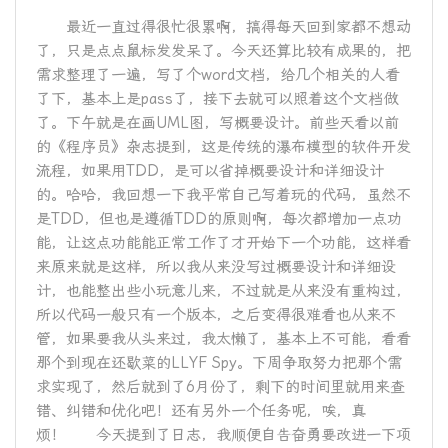
最近一直过得很忙很累啊，搞得每天回到家都不想动
了，只是点点鼠标发发呆了。今天还算比较有成果的，把
需求整理了一遍，写了个word文档，给几个相关的人看
了下，基本上是pass了，接下去就可以照着这个文档做
了。下午就是在画UML图，写概要设计。前些天看以前
的《程序员》杂志提到，这是传统的瀑布模型的软件开发
流程，如果用TDD，是可以省掉概要设计和详细设计
的。哈哈，我回想一下我平常自己写着玩的代码，虽然不
是TDD，但也是遵循TDD的原则啊，每次都增加一点功
能，让这点功能能正常工作了才开始下一个功能，这样看
来原来就是这样，所以我从来没写过概要设计和详细设
计，也能整出些小玩意儿来，不过就是从来没有重构过，
所以代码一般只有一个版本，之后变得很难看也从来不
管，如果要我从头来过，我太懒了，基本上不可能，看看
那个到现在还歇菜的LLYF Spy。下周争取努力把那个需
求实现了，然后就到了6月份了，剩下的时间里就用来查
错、纠错和优化吧！还有另外一个任务呢，唉，真
烦！ 今天提到了日志，我顺便自告奋勇要改进一下项