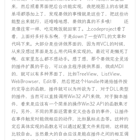
来，然后照着界面把后台功能实现，我把视图上的右键菜
单项都添加上了，发现要做的事情就是这些了，把这些功
能整出来就行，还暗暗地想，要做的真的不多哦！ 还
是像往常一样，吃完晚饭就回家了。上codeproject看了
看，上面好多好东东啊，于是down了一些WTL的文章和
代码下来。大部分是些讲做界面的，因为用VCL的时候，
从来没想过界面是怎么用代码来实现的。最近可是懒死了
啊，在家里怎么都不想动手。想了想，那个要做完全灵活
的插件扩展的平台，可以由主程序提供界面，做成MDI
的，就可以有多种界面了，比如TreeView、ListView、
WebBrowser、Edit等，然后把这个Handle传递给插件按
约定导出的函数，插件就可以为所欲为了，对于DLL类型
的插件，当然可以直接调用Win32 API来做，对于脚本插
件，看来是应该有一个简单的操作Win32 API的函数集才
行。另外，不同的界面还需要定义些各自的事件，让插件
在事件触发时能做相应的动作，比如鼠标点击等。这种约
定后具体实现的函数名可以通过配置文件来指明，这样就
比较自由。当然最大的自由应该是能在插件之间的相互调