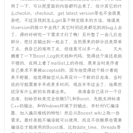
用了一下，可以把里面的内容都列出来了，估计其它的什
么checkin、checkout、get latest version等也不会很复
杂吧，不过没找到怎么get某个特定版本的方法，难道是
从version的接口中去找？其它时间还是都花到改bug上去
了，得好好研究一下需求才行了啊！另外整了一会儿日志
部分，把日志输出到一起去了，当然原来的部分还是简单
了点，我自己的难用了点，但信息可以多一点。 又大
概看了一下Boost.Log的文档和代码，觉得这个库还是挺
不错的，在网上看了maillist上的存档，原来当时是作者
自己要求不要被accepted的，因为他觉得这个接口看起
来不舒服，他觉得抽空从头再设计一个新的日志库，当时
说的可能需要半年或更多时间，现在半年过去了，他果然
还没有什么新的东西拿出来。 我准备自己设计一个日
志库，初始目标是完全依赖STL和Boost，先能支持标准
C++的输出，和Windows环境下的输出，并针对VC编译
器，加入遍历堆栈的特性！然后从Booost wiki上取一些
需求。最好是能不编译就可以使用，而且不依赖那些需要
编译后才能使用的Boost库，比如date_time、threads等