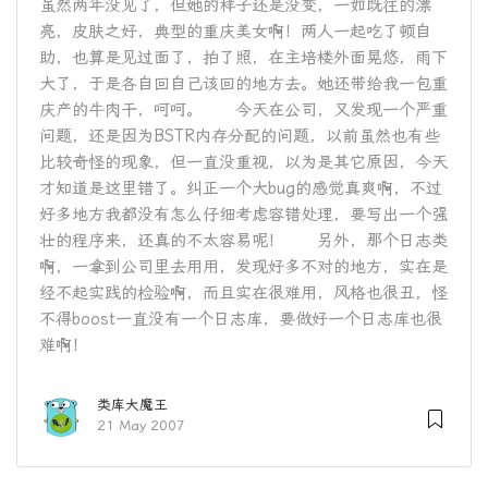
虽然两年没见了，但她的样子还是没变，一如既往的漂
亮，皮肤之好，典型的重庆美女啊！两人一起吃了顿自
助，也算是见过面了，拍了照，在主培楼外面晃悠，雨下
大了，于是各自回自己该回的地方去。她还带给我一包重
庆产的牛肉干，呵呵。 今天在公司，又发现一个严重
问题，还是因为BSTR内存分配的问题，以前虽然也有些
比较奇怪的现象，但一直没重视，以为是其它原因，今天
才知道是这里错了。纠正一个大bug的感觉真爽啊，不过
好多地方我都没有怎么仔细考虑容错处理，要写出一个强
壮的程序来，还真的不太容易呢！ 另外，那个日志类
啊，一拿到公司里去用用，发现好多不对的地方，实在是
经不起实践的检验啊，而且实在很难用，风格也很丑，怪
不得boost一直没有一个日志库，要做好一个日志库也很
难啊！
类库大魔王
21 May 2007