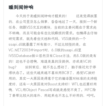
睡到闹钟响
今天终于是睡到闹钟响才醒来的！ 还是觉得挺累
的，在公司里没怎么做事，昏昏地过了一天，接到一个新
任务，做跟VSS交互的模块，当前的主要问题在于需求尚
不明确，而且可能会有些比较麻烦的需求。也懒得去仔细
研究需求，就先看些文档和代码，VSS提供的一个
ssapi.dll就暴露了所有接口，不过比较怪的是，在
VC.NET2003中import时，6.0版的saapi.dll里
IVSSDatabase接口居然没有Close方法，而8.0版的是有
的！这也不合理啊，难道是真的没提供，亦或是VC的
bug？ 回到家后，就不怎么想动了，脑子接近处于停
滞状态了。这些天越来越不喜欢用BCB了，感觉VC挺好
用的，其实一大原因是得意于它的编译器对标准的支持程
度好，还有一大原因是对Boost支持好！WTL也还算好用
啊，VCL用Object Pascal写成就是感觉不爽了。MFC除
了要带比较大的库外，用起来也不怎么不好用的，呵呵。