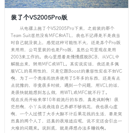
装了个VS2005Pro版
从电骡上拖了个VS2005Pro下来，之前装的那个
Team Suit居然没有MFC和ATL，我也不记得是不是我当
时自己就没装上，感觉这种可能性不大，还是弄个Pro版
来用用，公司里装的也是Pro版，虽然公司里现在是用
2003来工作的。我心里想着是慢慢摆脱BCB，从VCL中
解脱出来，转用MFC或WTL。其实说实话，我还是多佩
服VCL的易用性的，只是它跟Boost的兼容性实在不如VC
啊，为了一个类库而放弃使用了5年多的东西，还是有点
点犹豫的，毕竟很多时候，遇到一个问题，用VCL的话，
是很快就能想到怎么做，用WTL或MFC就不行了。
现在反而开始来学10年前流行的东西，真是讽刺啊！很
茫然啊，小丫头说我连自己养都不够钱花，我也很心虚
啊，一个人过惯了大手大脚不计后果花钱的生活，要是突
然真的两个人了，还真的很难适应呢，说不定还会引出一
大堆的问题来。说到底，就是得想办法多赚钱啊。