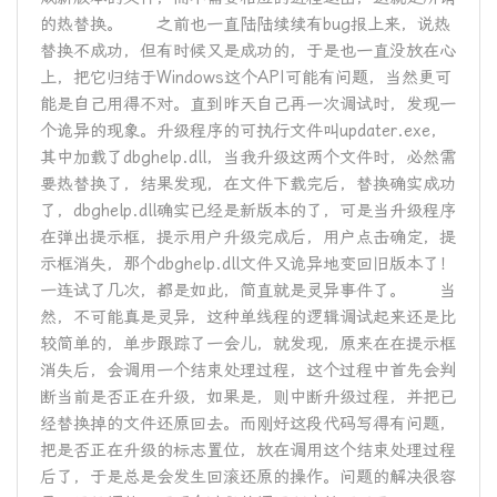
的热替换。 之前也一直陆陆续续有bug报上来，说热
替换不成功，但有时候又是成功的，于是也一直没放在心
上，把它归结于Windows这个API可能有问题，当然更可
能是自己用得不对。直到昨天自己再一次调试时，发现一
个诡异的现象。升级程序的可执行文件叫updater.exe，
其中加载了dbghelp.dll，当我升级这两个文件时，必然需
要热替换了，结果发现，在文件下载完后，替换确实成功
了，dbghelp.dll确实已经是新版本的了，可是当升级程序
在弹出提示框，提示用户升级完成后，用户点击确定，提
示框消失，那个dbghelp.dll文件又诡异地变回旧版本了！
一连试了几次，都是如此，简直就是灵异事件了。 当
然，不可能真是灵异，这种单线程的逻辑调试起来还是比
较简单的，单步跟踪了一会儿，就发现，原来在在提示框
消失后，会调用一个结束处理过程，这个过程中首先会判
断当前是否正在升级，如果是，则中断升级过程，并把已
经替换掉的文件还原回去。而刚好这段代码写得有问题，
把是否正在升级的标志置位，放在调用这个结束处理过程
后了，于是总是会发生回滚还原的操作。问题的解决很容