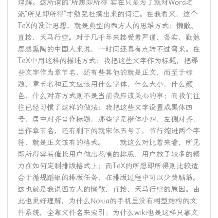
理解。这所谓的“所想即所得”实在只是为了就对Word之
流“所见即所得”才勉强杜撰出来的词汇。在我看来，这个
TeX的设计思想，就是典型的西方人的思维方式：懒散、
直接、天马行空。对于几千年来接受着严谨、务实、勤勉
思想熏陶的中国人来说，一时间还真有点转不过弯来。在
TeX中用这样的描述方式：我把这些文字作为标题，把那
些文字作为章节名，还有些其他的就是正文，而至于标
题、章节名和正文应该用什么字体，什么大小，什么颜
色，什么对齐方式则不是当前我应该关心的事；而我们往
往已经习惯了这样的做法：我把这些文字设置成黑体四
号，居中对齐当作标题，那些字是楷体小四，左侧对齐，
当作章节名，还有剩下的就宋体五号了，首行缩进两个字
符，就是正文该有的格式。 就这么对比着来看，所见
即所得容易催长用户做出花哨的排版，用户放了较多的精
力在如何定制排版格式上；而TeX的所想即所得则比较适
合于循规蹈矩的排版任务，在排版过程中可以少费脑筋。
这也就是我说西方人的懒散、直接、天马行空的原因。由
此也更好理解，为什么Nokia的手机里没有树型结构的文
件系统，全靠文件名来索引；为什么wiki也是这样只靠文