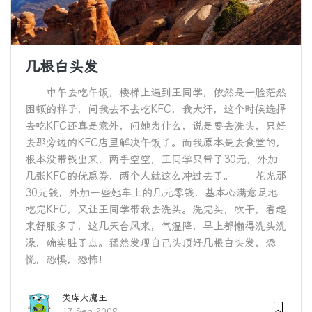
几根白头发
中午去吃午饭，楼梯上遇到王同学，依然是一脸茫然
困顿的样子，问我去不去吃KFC，我大汗，这个时候选择
去吃KFC还真是意外，问她为什么，说是要去洗头，只好
去那旁边的KFC店里解决午饭了。而我原本是去食堂的，
根本没带钱出来，两手空空，王同学只带了30元，外加
几张KFC的优惠券，两个人就这么冲过去了。 花光那
30元钱，外加一些她车上的几元零钱，基本心满意足地
吃完KFC，又让王同学带我去洗头。洗完头，吹干，看起
来舒服多了，这几天台风来，气温降，早上都懒得洗头洗
澡，确实脏了点。猛然发现自己头顶好几根白头发，恐
慌，恐惧，恐怖！
类库大魔王
17 Sep 2009