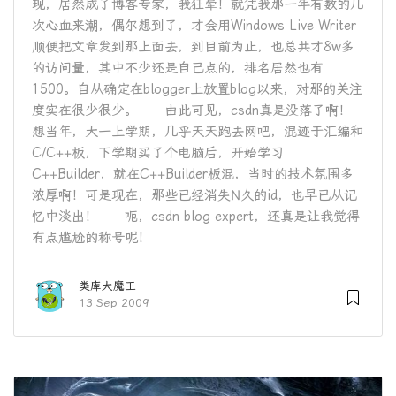
现，居然成了博客专家，我狂晕！就凭我那一年有数的几
次心血来潮，偶尔想到了，才会用Windows Live Writer
顺便把文章发到那上面去，到目前为止，也总共才8w多
的访问量，其中不少还是自己点的，排名居然也有
1500。自从确定在blogger上放置blog以来，对那的关注
度实在很少很少。 由此可见，csdn真是没落了啊！
想当年，大一上学期，几乎天天跑去网吧，混迹于汇编和
C/C++板，下学期买了个电脑后，开始学习
C++Builder，就在C++Builder板混，当时的技术氛围多
浓厚啊！可是现在，那些已经消失N久的id，也早已从记
忆中淡出！ 呃，csdn blog expert，还真是让我觉得
有点尴尬的称号呢！
类库大魔王
13 Sep 2009