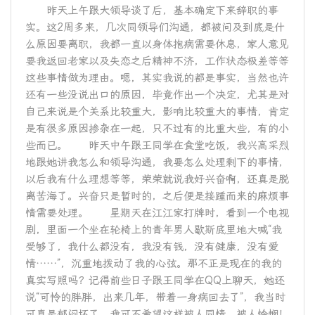
昨天上午跟大领导谈了后，基本确定下来辞职的事
实。这2周多来，几次同领导们沟通，都被问及到底是什
么原因要离职，我都一直以身体抱病需要休息，家人意见
要我返回老家以及失恋之后精神不济，工作状态极差等等
这些事情做为理由。嗯，其实我说的都是事实，当然也许
还有一些没说出口的原因，毕竟作出一个决定，尤其是对
自己来说是个关系比较重大，影响比较重大的事情，肯定
是有很多原因掺杂在一起，只不过有的比重大些，有的小
些而已。 昨天中午跟王同学在食堂吃饭，我兴高采烈
地跟她讲我怎么和领导沟通，我要怎么处理剩下的事情，
以后我有什么理想等等，荣荣就说我好兴奋啊，还真是脱
离苦海了。兴奋只是暂时的，之后便是接踵而来的麻烦事
情需要处理。 星期天在江江家打牌时，看到一个电视
剧，里面一个坐在轮椅上的青年男人歇斯底里地大喊“我
受够了，我什么都没有，我没有钱，没有健康，没有爱
情……”，沉重地拨动了我的心弦。那不正是现在的我的
真实写照吗？记得前些日子跟王同学在QQ上聊天，她还
说“可怜的胖胖，出来几年，带着一身病回去了”，我当时
可真是郁闷坏了，我可不希望这样被人同情，被人怜悯！