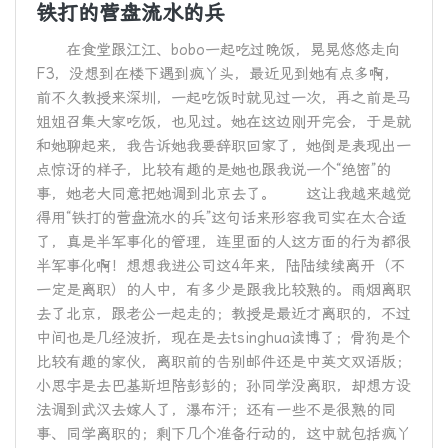
铁打的营盘流水的兵
在食堂跟江江、bobo一起吃过晚饭，晃晃悠悠走向
F3，没想到在楼下遇到疯丫头，最近见到她有点多啊，
前不久教授来深圳，一起吃饭时就见过一次，再之前是马
姐姐召集大家吃饭，也见过。她在这边刚开完会，于是就
和她聊起来，我告诉她我要辞职回家了，她倒是表现出一
点惊讶的样子，比较有趣的是她也跟我说一个“绝密”的
事，她老大同意把她调到北京去了。 这让我越来越觉
得用“铁打的营盘流水的兵”这句话来形容我司实在太合适
了，真是半军事化的管理，连里面的人这方面的行为都很
半军事化啊！想想我进公司这4年来，陆陆续续离开（不
一定是离职）的人中，有多少是跟我比较熟的。雨烟离职
去了北京，跟老公一起走的；教授是最近才离职的，不过
中间也是几经波折，现在是去tsinghua读博了；骨狗是个
比较有趣的家伙，离职前的告别邮件还是中英文双语版；
小思宇是去巴基斯坦陪彭彭的；孙同学没离职，却想方设
法调到武汉去嫁人了，瀑布汗；还有一些不是很熟的同
事、同学离职的；剩下几个准备行动的，这中就包括疯丫