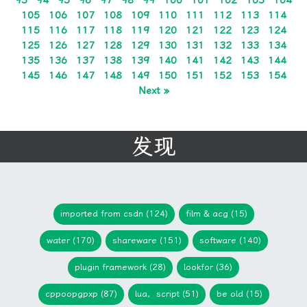
105
106
107
108
109
110
111
112
113
114
115
116
117
118
119
120
121
122
123
124
125
126
127
128
129
130
131
132
133
134
135
136
137
138
139
140
141
142
143
144
145
146
147
148
149
150
151
152
153
154
Next »
发现
imported from csdn (124)
film & acg (15)
water (170)
shareware (151)
software (140)
plugin framework (28)
lookfor (36)
cppoopgpxp (87)
lua，script (51)
be old (15)