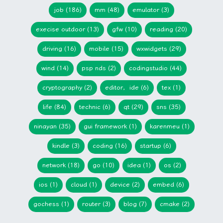
job (186)
mm (48)
emulator (3)
execise outdoor (13)
gfw (10)
reading (20)
driving (16)
mobile (15)
wxwidgets (29)
wind (14)
psp nds (2)
codingstudio (44)
cryptography (2)
editor，ide (6)
tex (1)
life (84)
technic (6)
qt (29)
sns (35)
ninayan (35)
gui framework (1)
karenmeu (1)
kindle (3)
coding (16)
startup (6)
network (18)
go (10)
idea (1)
os (2)
ios (1)
cloud (1)
device (2)
embed (6)
gochess (1)
router (3)
blog (7)
cmake (2)