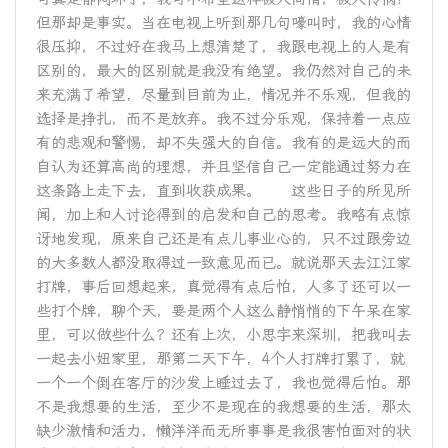
但那却是事实。当在电视上听到那几句嚎叫时，我的心情
很压抑，不过好在我马上想清楚了，我跟电视上的人是有
区别的，最大的区别就是我没有绝望。我仍然对自己的未
来充满了希望，尽量到目前为止，情况并不乐观，但我的
选择是挣扎，而不是放弃。我不过分乐观，保持着一点应
有的悲观和警惕，却不失强大的自信。我有的是远大的而
自认为还算高尚的理想，并且坚信自己一定能通过努力在
这条路上走下去，直到收获成果。 这些日子的所见所
闻，加上和人讨论得到的启发和自己的思考。我略有点惊
讶地发现，原来自己还是有点儿事业心的，只不过跟旁边
的大多数人都没取得过一致意见而已。就说那天去江江家
打牌，事后回想起来，真觉得有点后怕，人多了还可以一
些打个牌，聊个天，要是两个人这么静悄悄的下午呆在家
里，可以做些什么？还有上次，小思宇来深圳，把我叫去
一起去小妞家里，那第二天下午，4个人打牌打累了，就
一个一个倒在客厅的沙发上睡过去了，我也觉得后怕。那
不是我想要的生活，至少不是现在的我想要的生活，那太
缺少激情和活力，懒洋洋而无所事事是我很害怕面对的状