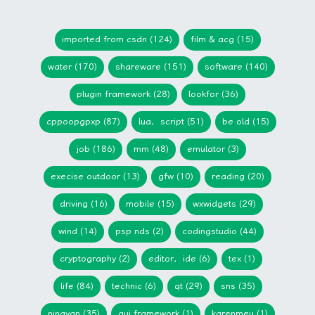
imported from csdn (124)
film & acg (15)
water (170)
shareware (151)
software (140)
plugin framework (28)
lookfor (36)
cppoopgpxp (87)
lua，script (51)
be old (15)
job (186)
mm (48)
emulator (3)
execise outdoor (13)
gfw (10)
reading (20)
driving (16)
mobile (15)
wxwidgets (29)
wind (14)
psp nds (2)
codingstudio (44)
cryptography (2)
editor，ide (6)
tex (1)
life (84)
technic (6)
qt (29)
sns (35)
ninayan (35)
gui framework (1)
karenmeu (1)