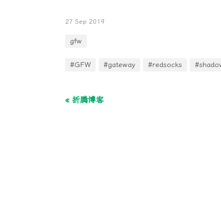
27 Sep 2019
gfw
#GFW
#gateway
#redsocks
#shado
« 折腾博客