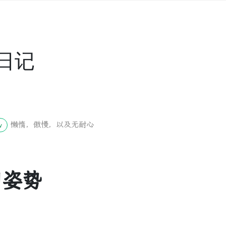
日记
懒惰，傲慢，以及无耐心
w
网姿势