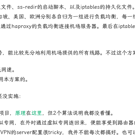
置文件、ss-redir的启动脚本、以及iptables的持久化
坡、美国、欧洲分别各自归为一组进行负载均衡，每一组在本
通过haproxy的负载均衡连接机场服务器。最后在iptabl
势，能比较充分地利用机场提供的所有线路。不过这个方
低网速。
用本方案的。
还没实施：
项目，
原理
在
这里
，但2个算法说明我都没看懂。
专网，在外时通过虚拟专网连回来，便能享受到路由器的科
PN的server配置很tricky，我并不能每次都搞好。