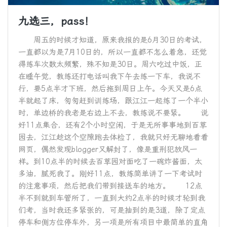
九选三，pass！
周五的时候才知道，原来我报的是6月30日的考试，
一直都以为是7月10日的，所以一直都不怎么着急，还觉
得练车次数太频繁，殊不知是30日。周六吃过中饭，正
在睡午觉，教练还打电话叫我下午去练一下车，我说不
行，要5点半才下班，然后拖到周日上午。今天又是6点
半就起了床，匆匆赶到训练场，跟江江一起练了一个半小
时，单边桥的我老是右边上不去，教练说不要紧。 说
好11点集合，还有2个小时空闲，于是无所事事地到百草
园去，江江趁这个空隙跑去体检了，我就只好无聊地看看
网页，偶然发现blogger又解封了，像是重刑犯放风一
样。到10点半的时候去百草园对面吃了一碗炸酱面，太
多油，腻死我了。刚好11点，教练简单讲了一下考试时
的注意事项，然后把我们带到接送车的地方。 12点
半不到就到车管所了，一直到大约2点半的时候才轮到我
们考，当时我还多紧张的，可是抽到的是3道，除了定点
停车和侧方位停车外，另一项是所有项目中最简单的直角