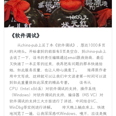
《软件调试》
从china-pub上买了本《软件调试》，厚达1000多页
的大砖头。开始拿到的前面有8页是空白，到china-pub上
去说了一下，该书的责任编辑通过email跟我协商，最后
又快递了一本正常的过来，我再把有问题的那本快递给
她，如此服务质量，也让人称心满意了。 难得原作者
用中文写成，这样就可以让我们中文读者第一时间可以读
到如此重量级如此深度的精品专著。 该书从
CPU（Intel x86系）对软件调试的支持、操作系统
（Windows）对软件调试的支持、编译器（MS VC）对
软件调试的支持三大方面进行了讲述，中间结合VC、
WinDbg等实例进行讲解。 昨天晚上躺在床上，快速
地浏览了一遍，让我深深感叹Windows，噢不，应该是微