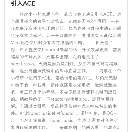
引入ACE
经过小小的思想斗争，最后我终于决定引入ACE，这
个颇具盛名的跨平台网络库。犹豫是因为2个原因，一是
我本来没有使用ACE的经验，如果在使用过程中遇到问题
也没有求助途径，另一是以前在网上看到过有人说ACE跟
MFC配合使用时会有内存泄漏的问题。 但是想了
想，如果直接使用socket来写的话，开发效率更低，需要
编写的代码更多，更容易出错。之前也是用了
boost::asio，大概是因为没用好，反正不但代码写得难
看，也没有能照预料中的那样正常工作。 同事在一个
小程序中使用了ACE，虽然他用的是WTL，却仍然无形
中给了我一种鼓舞，最终我还是决定用吧，泄漏就泄漏
吧，反正只是个小程序，不会像服务器那样长时间运行
的。稍微熟悉了一下reactor的使用方法，还算容易理
解。它通过类继承，虚函数覆盖的方式来响应特定的事
件。相比boost::asio使用functor回调的机制，更OO一
点，而对于我来说，boost::asio可能多了需要对各种对
象进行管理的工作。 争取在剩下的两天里，完成点对