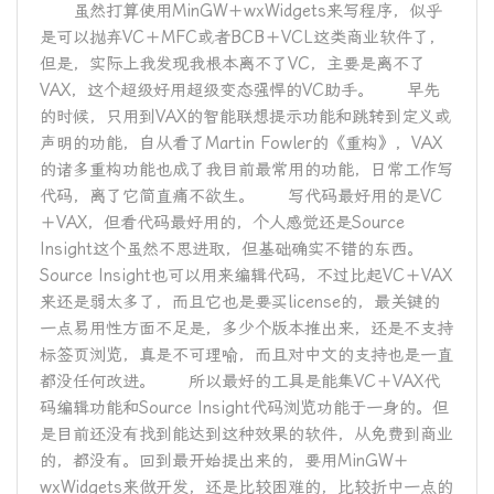
虽然打算使用MinGW＋wxWidgets来写程序，似乎
是可以抛弃VC＋MFC或者BCB＋VCL这类商业软件了，
但是，实际上我发现我根本离不了VC，主要是离不了
VAX，这个超级好用超级变态强悍的VC助手。 早先
的时候，只用到VAX的智能联想提示功能和跳转到定义或
声明的功能，自从看了Martin Fowler的《重构》，VAX
的诸多重构功能也成了我目前最常用的功能，日常工作写
代码，离了它简直痛不欲生。 写代码最好用的是VC
＋VAX，但看代码最好用的，个人感觉还是Source
Insight这个虽然不思进取，但基础确实不错的东西。
Source Insight也可以用来编辑代码，不过比起VC＋VAX
来还是弱太多了，而且它也是要买license的，最关键的
一点易用性方面不足是，多少个版本推出来，还是不支持
标签页浏览，真是不可理喻，而且对中文的支持也是一直
都没任何改进。 所以最好的工具是能集VC＋VAX代
码编辑功能和Source Insight代码浏览功能于一身的。但
是目前还没有找到能达到这种效果的软件，从免费到商业
的，都没有。回到最开始提出来的，要用MinGW＋
wxWidgets来做开发，还是比较困难的，比较折中一点的