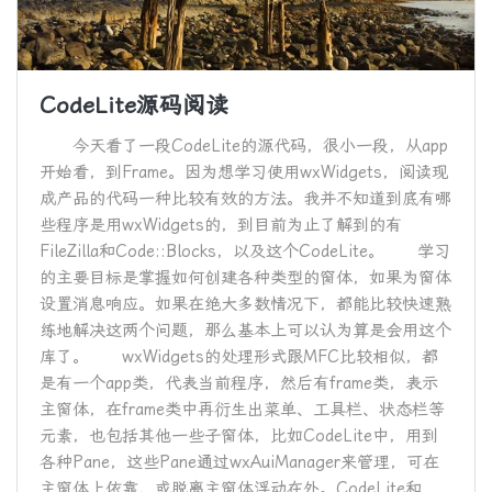
CodeLite源码阅读
今天看了一段CodeLite的源代码，很小一段，从app
开始看，到Frame。因为想学习使用wxWidgets，阅读现
成产品的代码一种比较有效的方法。我并不知道到底有哪
些程序是用wxWidgets的，到目前为止了解到的有
FileZilla和Code::Blocks，以及这个CodeLite。 学习
的主要目标是掌握如何创建各种类型的窗体，如果为窗体
设置消息响应。如果在绝大多数情况下，都能比较快速熟
练地解决这两个问题，那么基本上可以认为算是会用这个
库了。 wxWidgets的处理形式跟MFC比较相似，都
是有一个app类，代表当前程序，然后有frame类，表示
主窗体，在frame类中再衍生出菜单、工具栏、状态栏等
元素，也包括其他一些子窗体，比如CodeLite中，用到
各种Pane，这些Pane通过wxAuiManager来管理，可在
主窗体上依靠，或脱离主窗体浮动在外。CodeLite和