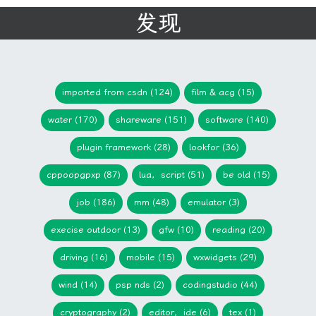
发现
imported from csdn (124)
film & acg (15)
water (170)
shareware (151)
software (140)
plugin framework (28)
lookfor (36)
cppoopgpxp (87)
lua，script (51)
be old (15)
job (186)
mm (48)
emulator (3)
execise outdoor (13)
gfw (10)
reading (20)
driving (16)
mobile (15)
wxwidgets (29)
wind (14)
psp nds (2)
codingstudio (44)
cryptography (2)
editor，ide (6)
tex (1)