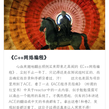
《C++网络编程》
心血来潮地翻出照例买来即束之高阁的《C++网络编
程》，尘封不止一年了，只记得还是在测试组时买的，而
且确实连目录和序都没看过，汗！ 这次也是因为项目
里用到了ACE，看了一点《ACE程序员指南》（所谓的
红宝书）中关于reactor中的一点内容，似乎勉勉强强可
以凑出一个能用的系统了。才偶然想起，仅有的3本讲述
ACE的翻译成中文的书我都有了。拿出这卷1和卷2，发
现封面都泛黄了，这日子过得还真是让人哭笑不得！