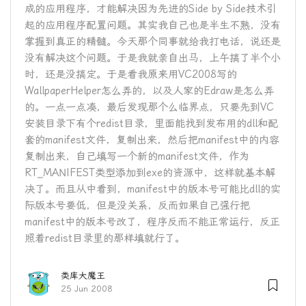
成的应用程序，才能解决因为先进的Side by Side技术引
起的应用程序配置问题。其实我自己也是半生不熟，没有
掌握到真正的精髓。今天那个同事就给我打电话，说还是
没有解决这个问题。于是我就亲自出马，上午搞了半个小
时，还是没搞定。于是看我原来用VC2008写的
WallpaperHelper怎么弄的，以及人家的Edraw是怎么弄
的。一点一点凑，最后发现那个么临界点，只要先到VC
安装目录下有个redist目录，里面能找到发布用的dll和配
套的manifest文件，复制出来，然后把manifest中的内容
复制出来，自己填写一个新的manifest文件，作为
RT_MANIFEST类型添加到exe的资源中，这样就基本解
决了。而且从中看到，manifest中的版本号可能比dll的实
际版本号要低，但是没关系，反而如果自己强行把
manifest中的版本号改了，程序反而不能正常运行，反正
照着redist目录里的那样填就行了。
类库大魔王
25 Jun 2008