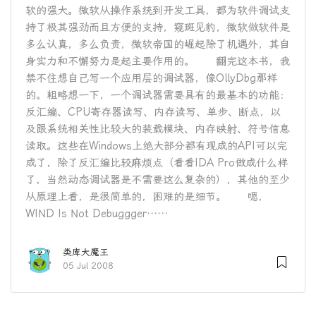
软的强大。微软从操作系统到开发工具，都为软件调试支
持了极其强劲而且方便的支持，窥斑见豹，微软做软件是
多么认真，多么负责，微软帝国的崛起除了机遇外，其自
身实力和不懈努力是起主要作用的。 翻完这本书，我
禁不住想自己写一个应用层的调试器，像OllyDbg那样
的。粗略想一下，一个调试器需要具有的最基本的功能：
反汇编、CPU寄存器读写、内存读写、单步、断点，以
及跟系统相关性比较大的装载模块、内存映射、符号信息
读取。这些在Windows上绝大部分都有现成的API可以完
成了，除了反汇编比较麻烦点（看看IDA Pro做成什么样
了，当然动态调试器是不需要这么复杂的），其他的至少
从原理上看，是很简单的，困难的是细节。 嗯，
WIND Is Not Debuggger……
类库大魔王
05 Jul 2008