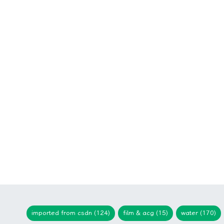
imported from csdn (124)
film & acg (15)
water (170)