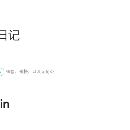
日记
懒惰，傲慢，以及无耐心
w
in