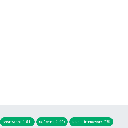
shareware (151)
software (140)
plugin framework (28)