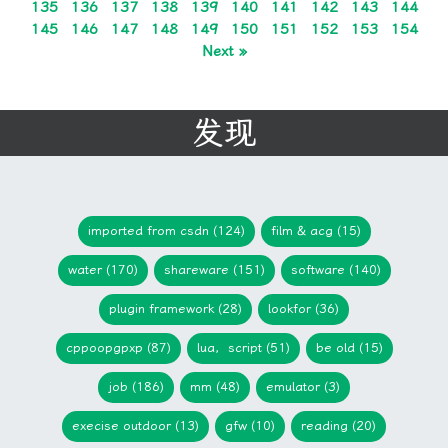
135
136
137
138
139
140
141
142
143
144
145
146
147
148
149
150
151
152
153
154
Next »
发现
imported from csdn (124)
film & acg (15)
water (170)
shareware (151)
software (140)
plugin framework (28)
lookfor (36)
cppoopgpxp (87)
lua，script (51)
be old (15)
job (186)
mm (48)
emulator (3)
execise outdoor (13)
gfw (10)
reading (20)