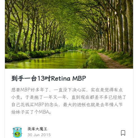
到手一台13吋Retina MBP
想要MBP好多年了，一直没下决心买，实在是觉得有点
小贵。于是拖了一年又一年，直到现在都差不多已经绝了
自己花钱买MBP的念头，最大的进帐也就是去年情人节
给妹子买了个MBA。
类库大魔王
30 Jun 2015