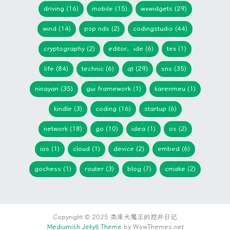
driving (16)
mobile (15)
wxwidgets (29)
wind (14)
psp nds (2)
codingstudio (44)
cryptography (2)
editor，ide (6)
tex (1)
life (84)
technic (6)
qt (29)
sns (35)
ninayan (35)
gui framework (1)
karenmeu (1)
kindle (3)
coding (16)
startup (6)
network (18)
go (10)
idea (1)
os (2)
ios (1)
cloud (1)
device (2)
embed (6)
gochess (1)
router (3)
blog (7)
cmake (2)
Copyright © 2025 类库大魔王的挖井日记
Mediumish Jekyll Theme
by WowThemes.net