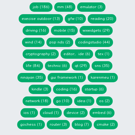
job (186)
mm (48)
emulator (3)
execise outdoor (13)
gfw (10)
reading (20)
driving (16)
mobile (15)
wxwidgets (29)
wind (14)
psp nds (2)
codingstudio (44)
cryptography (2)
editor，ide (6)
tex (1)
life (84)
technic (6)
qt (29)
sns (35)
ninayan (35)
gui framework (1)
karenmeu (1)
kindle (3)
coding (16)
startup (6)
network (18)
go (10)
idea (1)
os (2)
ios (1)
cloud (1)
device (2)
embed (6)
gochess (1)
router (3)
blog (7)
cmake (2)