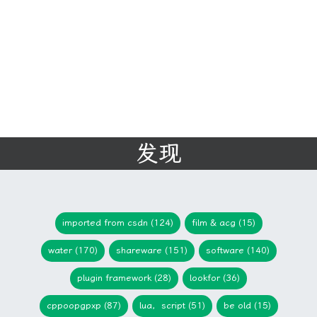
发现
imported from csdn (124)
film & acg (15)
water (170)
shareware (151)
software (140)
plugin framework (28)
lookfor (36)
cppoopgpxp (87)
lua，script (51)
be old (15)