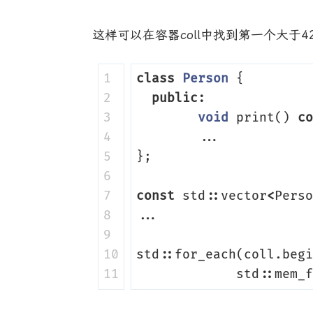
这样可以在容器coll中找到第一个大
1

class
Person
{
2

public
:
3

void
print
()
co
4

...
5

};
6

7

const
std
::
vector
<
Perso
8

...
9

10

std
::
for_each
(
coll
.
begi
std
::
mem_f