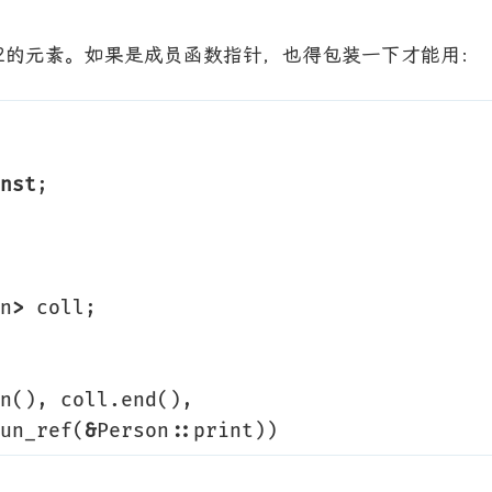
于42的元素。如果是成员函数指针，也得包装一下才能用：
nst
;
n
>
coll
;
n
(),
coll
.
end
(),
un_ref
(
&
Person
::
print
))