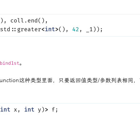
),
coll
.
end
(),
std
::
greater
<
int
>
(),
42
,
_1
));
。
bind1st
Function这种类型里面，只要返回值类型/参数列表相
int
x
,
int
y
)
>
f
;