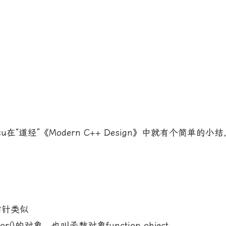
rescu在“道经”《Modern C++ Design》中就有个简
指针类似
r()的对象，也叫函数对象function object