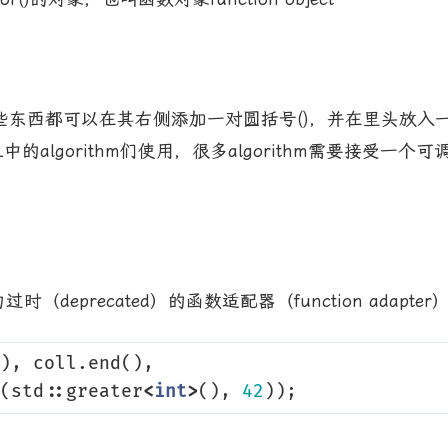
，这些东西都可以在其右侧添加一对圆括号()，并在里头放
的algorithm们使用，很多algorithm需要接受
时（deprecated）的函数适配器（function ada
),
coll
.
end
(),
(
std
::
greater
<
int
>
(),
42
));