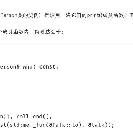
erson类的实例）都调用一遍它们的print()成员函数！
个成员函数内，就要这么干：
erson
&
who
)
const
;
n
(),
coll
.
end
(),
st
(
std
:
mem_fun
(
&
Talk
::
to
),
&
talk
));