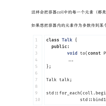
这样会把容器coll中的每一个元素（都是P
如果想把容器内的元素作为参数传到某
1

class
Talk
{
2

public
:
3

void
to
(
const
P
4

...
5

};
6

7

Talk
talk
;
8

9

std
::
for_each
(
coll
.
begi
std
::
bind1