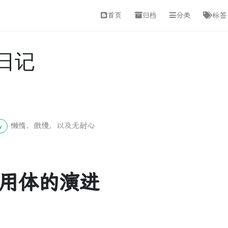
首页
归档
分类
标签
日记
懒惰，傲慢，以及无耐心
w
调用体的演进