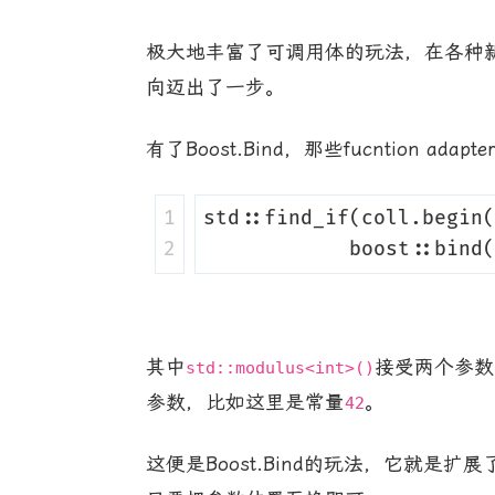
极大地丰富了可调用体的玩法，在各种新语言把
向迈出了一步。
有了Boost.Bind，那些fucntion ad
1

std
::
find_if
(
coll
.
begin
(
boost
::
bind
(
其中
接受两个参数
std::modulus<int>()
参数，比如这里是常量
。
42
这便是Boost.Bind的玩法，它就是扩展