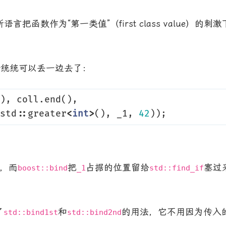
函数作为“第一类值”（first class value）的刺
apter统统可以丢一边去了：
),
coll
.
end
(),
std
::
greater
<
int
>
(),
_1
,
42
));
，而
把
占据的位置留给
塞过
boost::bind
_1
std::find_if
了
和
的用法，它不用因为传入
std::bind1st
std::bind2nd