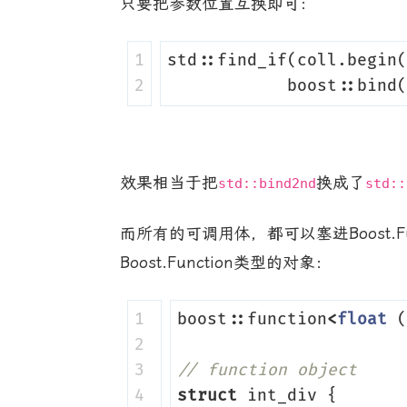
只要把参数位置互换即可：
1

std
::
find_if
(
coll
.
begin
(
boost
::
bind
(
效果相当于把
换成了
std::bind2nd
std::
而所有的可调用体，都可以塞进Boost.
Boost.Function类型的对象：
1

boost
::
function
<
float
(
2

3

// function object
4

struct
int_div
{