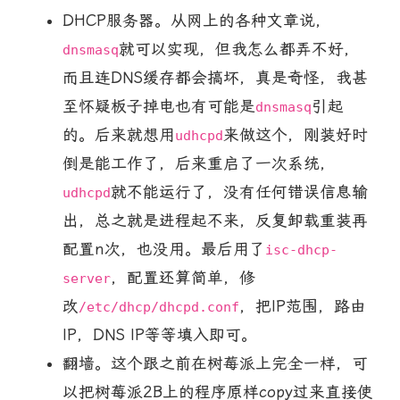
DHCP服务器。从网上的各种文章说，
就可以实现，但我怎么都弄不好，
dnsmasq
而且连DNS缓存都会搞坏，真是奇怪，我甚
至怀疑板子掉电也有可能是
引起
dnsmasq
的。后来就想用
来做这个，刚装好时
udhcpd
倒是能工作了，后来重启了一次系统，
就不能运行了，没有任何错误信息输
udhcpd
出，总之就是进程起不来，反复卸载重装再
配置n次，也没用。最后用了
isc-dhcp-
，配置还算简单，修
server
改
，把IP范围，路由
/etc/dhcp/dhcpd.conf
IP，DNS IP等等填入即可。
翻墙。这个跟之前在树莓派上完全一样，可
以把树莓派2B上的程序原样copy过来直接使