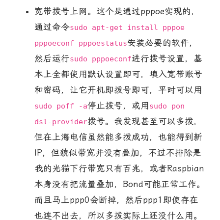
宽带拨号上网。这个是通过pppoe实现的，
通过命令
sudo apt-get install pppoe
安装必要的软件，
pppoeconf pppoestatus
然后运行
进行拨号设置，基
sudo pppoeconf
本上全都使用默认设置即可，填入宽带账号
和密码，让它开机即拨号即可，平时可以用
停止拨号，或用
sudo poff -a
sudo pon
拨号。我发现甚至可以多拨，
dsl-provider
但在上海电信虽然能多拨成功，也能得到新
IP，但貌似带宽并没有叠加，不过不排除是
我的光猫下行带宽只有百兆，或者Raspbian
本身没有把流量叠加，Bond可能正常工作。
而且马上ppp0会断掉，然后ppp1即使存在
也连不出去，所以多拨实际上还没什么用。