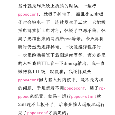
另外就是昨天晚上折腾的时候，一运行
，就板子掉电了，而且手去拿板
pppoeconf
子时会被电一下，连续发生了三次，只能拔
插电源重新上电才行。怀疑了电源不稳，怀
疑了光猫出来的网线带poe等等。今天再折
腾时仍然无规律掉电，一次是编译程序时，
一次是跑满带宽下载测速时等等。官方群里
的人叫我用TTL看一下dmesg输出，我一直
懒得找TTL线，就没看。我还怀疑是
因为载入到内核中，是不是内核
pppoeconf
的问题，于是想着不用
，装了
pppoeconf
rp-
来配置，结果一运行
就
pppoe
pppoe-start
SSH连不上板子了，后来是撞大运般地运行
完了
才搞定的。
pppoeconf