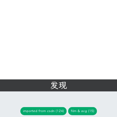
发现
imported from csdn (124)
film & acg (15)