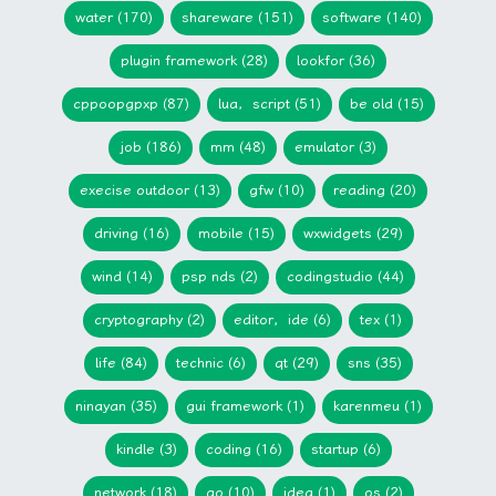
water (170)
shareware (151)
software (140)
plugin framework (28)
lookfor (36)
cppoopgpxp (87)
lua，script (51)
be old (15)
job (186)
mm (48)
emulator (3)
execise outdoor (13)
gfw (10)
reading (20)
driving (16)
mobile (15)
wxwidgets (29)
wind (14)
psp nds (2)
codingstudio (44)
cryptography (2)
editor，ide (6)
tex (1)
life (84)
technic (6)
qt (29)
sns (35)
ninayan (35)
gui framework (1)
karenmeu (1)
kindle (3)
coding (16)
startup (6)
network (18)
go (10)
idea (1)
os (2)