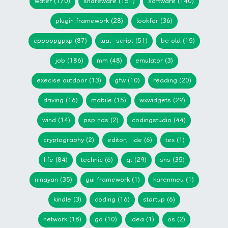
water (170)
shareware (151)
software (140)
plugin framework (28)
lookfor (36)
cppoopgpxp (87)
lua，script (51)
be old (15)
job (186)
mm (48)
emulator (3)
execise outdoor (13)
gfw (10)
reading (20)
driving (16)
mobile (15)
wxwidgets (29)
wind (14)
psp nds (2)
codingstudio (44)
cryptography (2)
editor，ide (6)
tex (1)
life (84)
technic (6)
qt (29)
sns (35)
ninayan (35)
gui framework (1)
karenmeu (1)
kindle (3)
coding (16)
startup (6)
network (18)
go (10)
idea (1)
os (2)