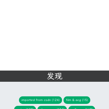
发现
imported from csdn (124)
film & acg (15)