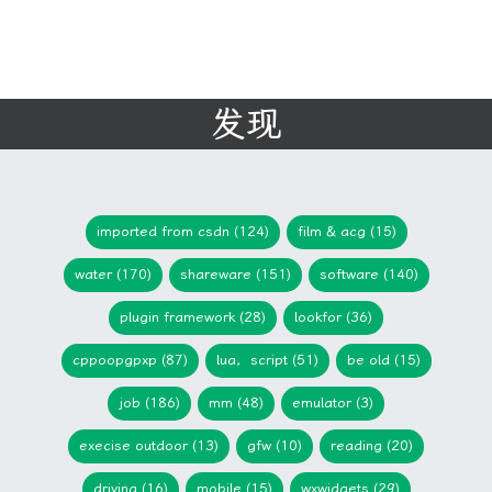
发现
imported from csdn (124)
film & acg (15)
water (170)
shareware (151)
software (140)
plugin framework (28)
lookfor (36)
cppoopgpxp (87)
lua，script (51)
be old (15)
job (186)
mm (48)
emulator (3)
execise outdoor (13)
gfw (10)
reading (20)
driving (16)
mobile (15)
wxwidgets (29)