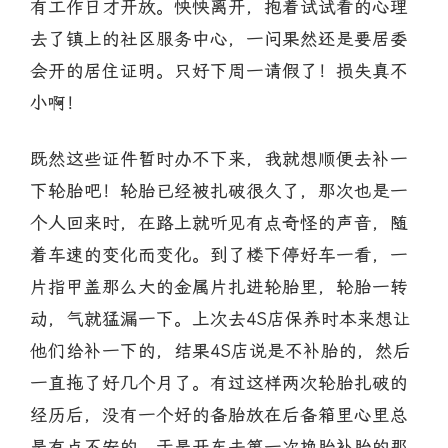
有工作日才开放。怏怏离开，抱着试试看的心理
去了镇上的社区服务中心，一问果然还是要居委
会开的居住证明。只好下周一请假了！损失真不
小啊！
既然这些证件暂时办不下来，我就想顺便去补一
下轮胎吧！轮胎已经被扎破很久了，那次也是一
个人回来时，在路上就听见有点奇怪的声音，随
着车速的变化而变化。到了楼下停好车一看，一
片指甲盖那么大的金属片扎进轮胎里，轮胎一转
动，气就猛漏一下。上次去4S店保养时本来想让
他们给补一下的，结果4S店说是不补胎的，然后
一直拖了好几个月了。有过这样两次轮胎扎破的
经历后，没有一个好的备胎放在后备箱里心里总
是有点不安的。于是开车去第一次换胎补胎的那