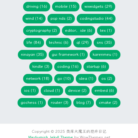
driving (16)
mobile (15)
wxwidgets (29)
wind (14)
psp nds (2)
codingstudio (44)
cryptography (2)
editor，ide (6)
tex (1)
life (84)
technic (6)
qt (29)
sns (35)
ninayan (35)
gui framework (1)
karenmeu (1)
kindle (3)
coding (16)
startup (6)
network (18)
go (10)
idea (1)
os (2)
ios (1)
cloud (1)
device (2)
embed (6)
gochess (1)
router (3)
blog (7)
cmake (2)
Copyright © 2025 类库大魔王的挖井日记
Mediumish Jekyll Theme
by WowThemes.net