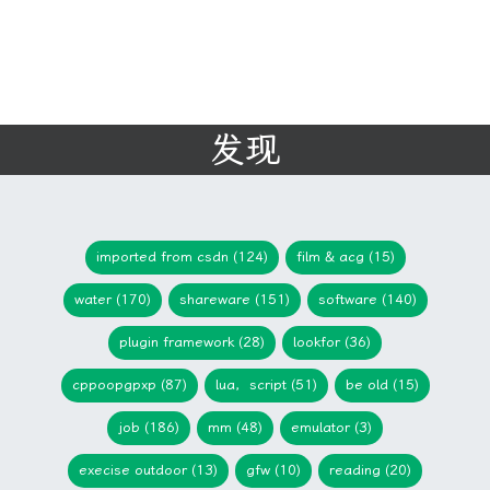
发现
imported from csdn (124)
film & acg (15)
water (170)
shareware (151)
software (140)
plugin framework (28)
lookfor (36)
cppoopgpxp (87)
lua，script (51)
be old (15)
job (186)
mm (48)
emulator (3)
execise outdoor (13)
gfw (10)
reading (20)