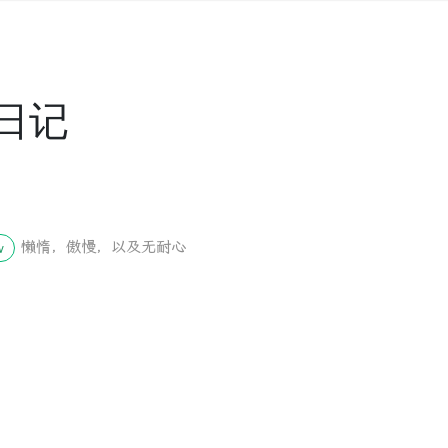
日记
懒惰，傲慢，以及无耐心
w