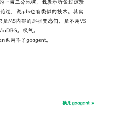
这是你的一亩三分地啊，我表示听说过这玩
讨论过，说gdb也有类似的技术。其实
概只是MS内部的那些变态们，是不用VS
inDBG。叹气。
n也用不了goagent。
换用goagent »