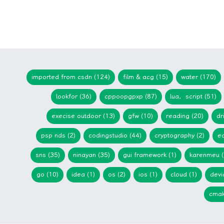
imported from csdn (124)
film & acg (15)
water (170)
lookfor (36)
cppoopgpxp (87)
lua，script (51)
execise outdoor (13)
gfw (10)
reading (20)
dr
psp nds (2)
codingstudio (44)
cryptography (2)
ed
sns (35)
ninayan (35)
gui framework (1)
karenmeu (
go (10)
idea (1)
os (2)
ios (1)
cloud (1)
devi
cmak