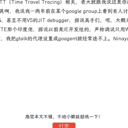
Time Travel Tracing）相关，老大就跟我说
啊，我说我一两年前在某个google group上看到有人
，甚至不用VS的JIT debugger，据说高手们，呃，大
口的FTE那个印度佬，据说以前是IE开发组的，声称调试只用W
gtalk的代理设置成goagent就经常连不上。Ninaya
感觉本文不错，不妨小额鼓励我一下！
打赏