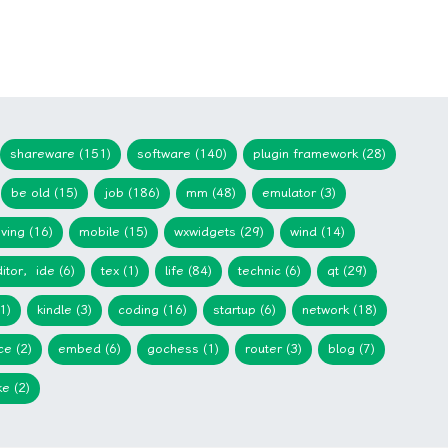
shareware (151)
software (140)
plugin framework (28)
be old (15)
job (186)
mm (48)
emulator (3)
iving (16)
mobile (15)
wxwidgets (29)
wind (14)
itor，ide (6)
tex (1)
life (84)
technic (6)
qt (29)
1)
kindle (3)
coding (16)
startup (6)
network (18)
ce (2)
embed (6)
gochess (1)
router (3)
blog (7)
e (2)