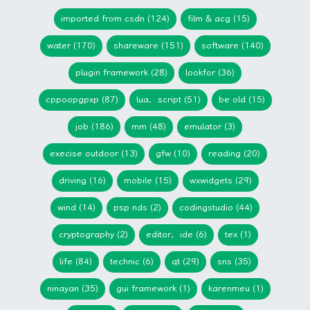
imported from csdn (124)
film & acg (15)
water (170)
shareware (151)
software (140)
plugin framework (28)
lookfor (36)
cppoopgpxp (87)
lua，script (51)
be old (15)
job (186)
mm (48)
emulator (3)
execise outdoor (13)
gfw (10)
reading (20)
driving (16)
mobile (15)
wxwidgets (29)
wind (14)
psp nds (2)
codingstudio (44)
cryptography (2)
editor，ide (6)
tex (1)
life (84)
technic (6)
qt (29)
sns (35)
ninayan (35)
gui framework (1)
karenmeu (1)