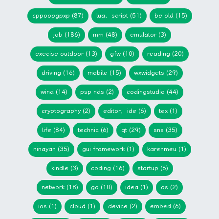
cppoopgpxp (87)
lua，script (51)
be old (15)
job (186)
mm (48)
emulator (3)
execise outdoor (13)
gfw (10)
reading (20)
driving (16)
mobile (15)
wxwidgets (29)
wind (14)
psp nds (2)
codingstudio (44)
cryptography (2)
editor，ide (6)
tex (1)
life (84)
technic (6)
qt (29)
sns (35)
ninayan (35)
gui framework (1)
karenmeu (1)
kindle (3)
coding (16)
startup (6)
network (18)
go (10)
idea (1)
os (2)
ios (1)
cloud (1)
device (2)
embed (6)