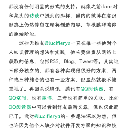
都没有任何明显的形式的支持。就像之前ifanr对
和菜头的
访谈
中提到的那样，国内的微博在意识
形态上仍然停留在精英制造内容，草根膜拜瞻仰
的原始阶段。
这些天推友
@lucifierya
一直在推一些他对个
人知识管理的想法和实践，他主要偏重从网络上
获取的信息，包括RSS、Blog、Tweet等。其实这
三部分独立的，都有各种实现得很好的方案，两
种或三种结合的也有一些方案，但显然就很不被
重视了。再回头说腾讯，腾讯有
QQ阅读器
，有
QQ空间
，也有
微博
，三者也有简单的关联，比如
QQ阅读器
中可以看到好友最新文章，但也仅此而
已了。我对
@lucifierya
的一些想法深以为然，但
也许因为他个人缺少对软件开发方面的知识和技