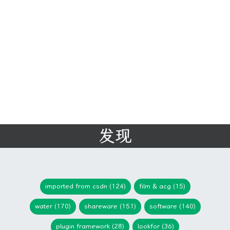
发现
imported from csdn (124)
film & acg (15)
water (170)
shareware (151)
software (140)
plugin framework (28)
lookfor (36)