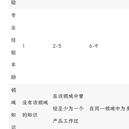
验
专
业
经
1
2-5
6-9
验
年
龄
领
在该领域中曾
域
没有该领域
经至少为一个
在同一领域中为
知
的知识
产品工作过
识