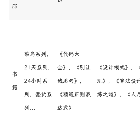
部
菜鸟系列，
《代码大
21天系列，
全》，《别让
《设计模式》，
书
24小时系
我思考》,
玑》，《算法设
籍
列，蠢货系
《精通正则表
炼之道》，《人
列...
达式》