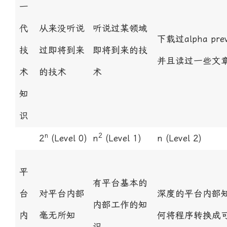
一
代
从来没听说
听说过某领域
下载过alpha pre
技
过即将到来
即将到来的技
并且读过一些文
术
的技术
术
知
识
n
2
2
(Level 0)
n
(Level 1)
n
(Level 2)
平
有平台基本的
台
对平台内部
深度的平台内部
内部工作的知
内
毫无所知
何将程序转换成
识