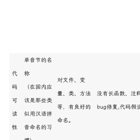
单音节的名
代
称
对文件、变
码
（在国内应
量、类、方法
没有长函数、注
可
该是那些类
等，有良好的
bug修复,代码假
读
似用汉语拼
命名。
性
音命名的习