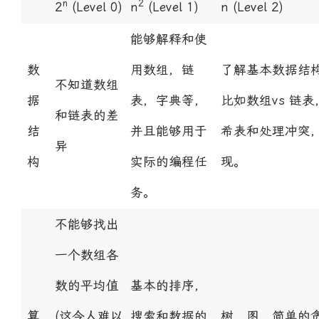
n
2
2
(Level 0)
n
(Level 1)
n
(Level 2)
能够解释和使
数
用数组，链
了解基本数据结
不知道数组
据
表，字典等，
比如数组vs 链
和链表的差
结
并且能够用于
希表和处理冲突
异
构
实际的编程任
现。
务。
不能够找出
一个数组各
数的平均值
基本的排序，
算
(这令人难以
搜索和数据的
树，图，简单的