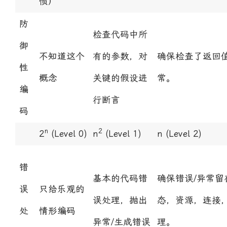
惯）
防
检查代码中所
御
不知道这个
有的参数，对
确保检查了返回
性
概念
关键的假设进
常。
编
行断言
码
n
2
2
(Level 0)
n
(Level 1)
n
(Level 2)
错
基本的代码错
确保错误/异常
误
只给乐观的
误处理，抛出
态，资源，连接
处
情形编码
异常/生成错误
理。