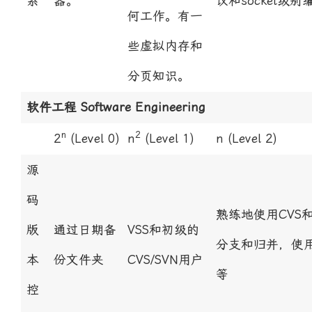
系
器。
议和socket级别
何工作。有一
些虚拟内存和
分页知识。
软件工程 Software Engineering
n
2
2
(Level 0)
n
(Level 1)
n
(Level 2)
源
码
熟练地使用CVS
版
通过日期备
VSS和初级的
分支和归并，使
本
份文件夹
CVS/SVN用户
等
控