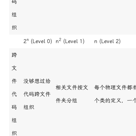
码
组
织
n
2
2
(Level 0)
n
(Level 1)
n
(Level 2)
跨
文
件
没够想过给
相关文件按文
每个物理文件都
代
代码跨文件
件夹分组
个类的定义，一
码
组织
组
织