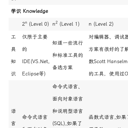
学识 Knowledge
n
2
2
(Level 0)
n
(Level 1)
n
(Level 2)
工
仅限于主要
对编辑器、调试器
知道一些流行
具
的
方案有很好的了
和标准工具的
知
IDE(VS.Net,
数Scott Han
备选方案
识
Eclipse等)
的工具，使用过O
命令式语言、
面向对象语言
语
和说明型语言
命令式语言
函数式语言,如
言
(SQL),如果了