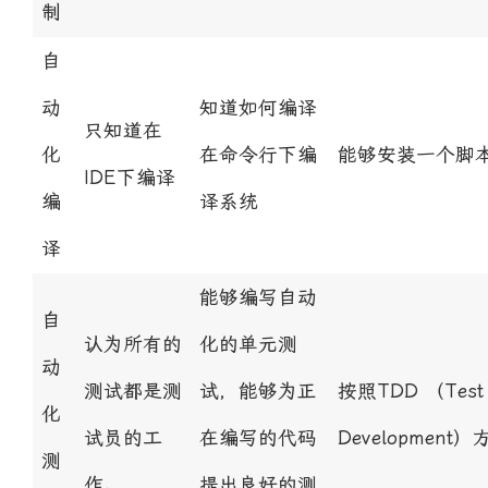
制
自
动
知道如何编译
只知道在
化
在命令行下编
能够安装一个脚
IDE下编译
编
译系统
译
能够编写自动
自
认为所有的
化的单元测
动
测试都是测
试，能够为正
按照TDD （Test 
化
试员的工
在编写的代码
Developmen
测
作。
提出良好的测