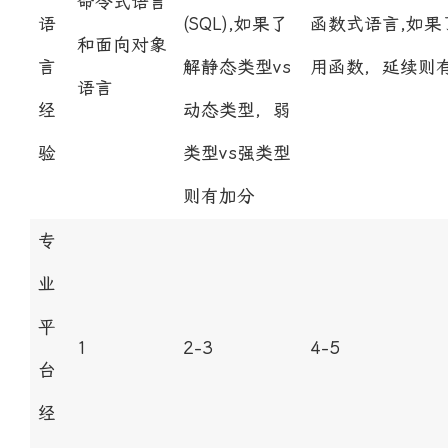
命令式语言
语
(SQL),如果了
函数式语言,如
和面向对象
言
解静态类型vs
用函数，延续则
语言
经
动态类型，弱
验
类型vs强类型
则有加分
专
业
平
1
2-3
4-5
台
经