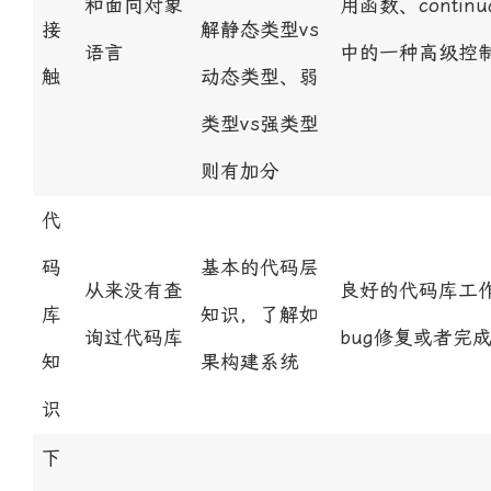
和面向对象
用函数、continua
接
解静态类型vs
语言
中的一种高级控
触
动态类型、弱
类型vs强类型
则有加分
代
码
基本的代码层
从来没有查
良好的代码库工
库
知识，了解如
询过代码库
bug修复或者完
知
果构建系统
识
下