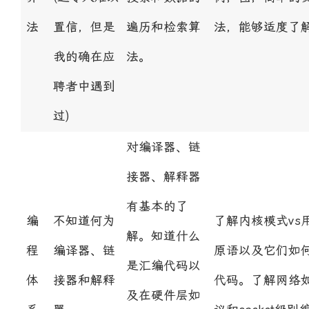
法
置信，但是
遍历和检索算
法，能够适度了
我的确在应
法。
聘者中遇到
过)
对编译器、链
接器、解释器
有基本的了
编
不知道何为
了解内核模式vs
解。知道什么
程
编译器、链
原语以及它们如
是汇编代码以
体
接器和解释
代码。了解网络
及在硬件层如