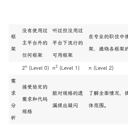
没有使用过
听过但没用过
框
在专业的职位中
主平台外的
平台下流行的
架
架，通晓各框架
任何框架
可用框架
n
2
2
(Level 0)
n
(Level 1)
n
(Level 2)
需
接受给定的
求
能对规格的遗
了解全面情况，
需求和代码
分
漏提出疑问
体范围。
规格
析