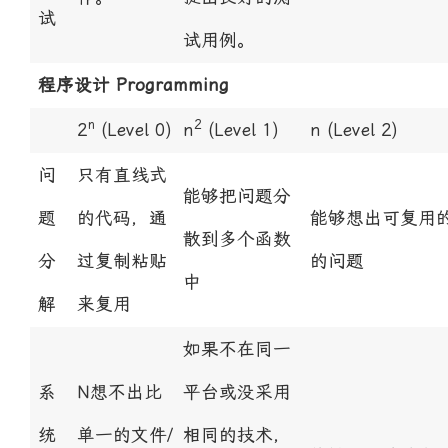
试
试用例。
程序设计 Programming
n
2
2
(Level 0)
n
(Level 1)
n
(Level 2)
问
只有直线式
能够把问题分
题
的代码，通
能够想出可复用
散到多个函数
分
过复制粘贴
的问题
中
解
来复用
如果不在同一
系
N想不出比
平台或没采用
统
单一的文件/
相同的技术，