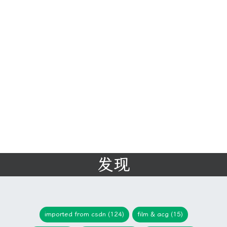
发现
imported from csdn (124)
film & acg (15)