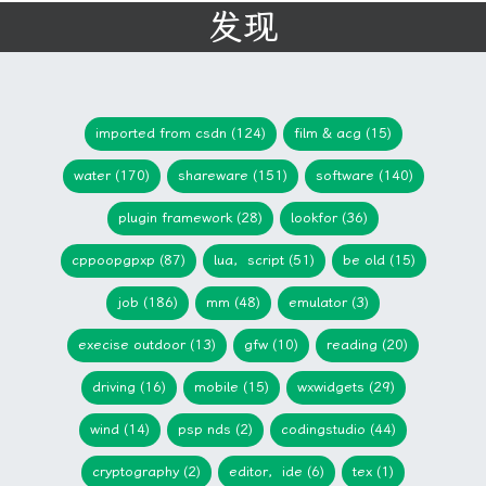
发现
imported from csdn (124)
film & acg (15)
water (170)
shareware (151)
software (140)
plugin framework (28)
lookfor (36)
cppoopgpxp (87)
lua，script (51)
be old (15)
job (186)
mm (48)
emulator (3)
execise outdoor (13)
gfw (10)
reading (20)
driving (16)
mobile (15)
wxwidgets (29)
wind (14)
psp nds (2)
codingstudio (44)
cryptography (2)
editor，ide (6)
tex (1)