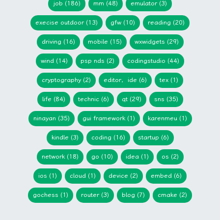
job (186)
mm (48)
emulator (3)
execise outdoor (13)
gfw (10)
reading (20)
driving (16)
mobile (15)
wxwidgets (29)
wind (14)
psp nds (2)
codingstudio (44)
cryptography (2)
editor，ide (6)
tex (1)
life (84)
technic (6)
qt (29)
sns (35)
ninayan (35)
gui framework (1)
karenmeu (1)
kindle (3)
coding (16)
startup (6)
network (18)
go (10)
idea (1)
os (2)
ios (1)
cloud (1)
device (2)
embed (6)
gochess (1)
router (3)
blog (7)
cmake (2)