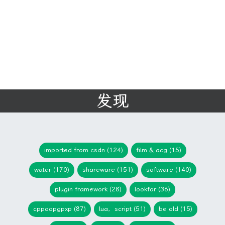
发现
imported from csdn (124)
film & acg (15)
water (170)
shareware (151)
software (140)
plugin framework (28)
lookfor (36)
cppoopgpxp (87)
lua，script (51)
be old (15)