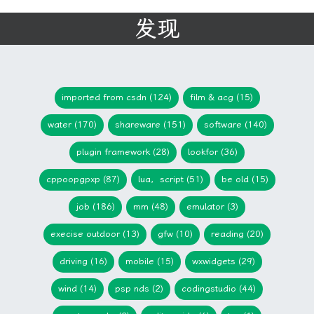
发现
imported from csdn (124)
film & acg (15)
water (170)
shareware (151)
software (140)
plugin framework (28)
lookfor (36)
cppoopgpxp (87)
lua，script (51)
be old (15)
job (186)
mm (48)
emulator (3)
execise outdoor (13)
gfw (10)
reading (20)
driving (16)
mobile (15)
wxwidgets (29)
wind (14)
psp nds (2)
codingstudio (44)