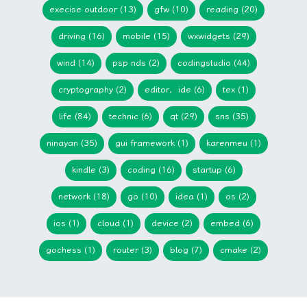
execise outdoor (13)
gfw (10)
reading (20)
driving (16)
mobile (15)
wxwidgets (29)
wind (14)
psp nds (2)
codingstudio (44)
cryptography (2)
editor，ide (6)
tex (1)
life (84)
technic (6)
qt (29)
sns (35)
ninayan (35)
gui framework (1)
karenmeu (1)
kindle (3)
coding (16)
startup (6)
network (18)
go (10)
idea (1)
os (2)
ios (1)
cloud (1)
device (2)
embed (6)
gochess (1)
router (3)
blog (7)
cmake (2)