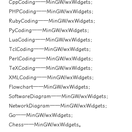
CppCoding——MinGW/wxWidgets；
PHPCoding——MinGW/wxWidgets；
RubyCoding——MinGW/wxWidgets；
PyCoding——MinGW/wxWidgets；
LuaCoding——MinGW/wxWidgets；
TclCoding——MinGW/wxWidgets；
PerlCoding——MinGW/wxWidgets；
TeXCoding——MinGW/wxWidgets；
XMLCoding——MinGW/wxWidgets；
Flowchart——MinGW/wxWidgets；
SoftwareDiagram——MinGW/wxWidgets；
NetworkDiagram——MinGW/wxWidgets；
Go——MinGW/wxWidgets；
Chess——MinGW/wxWidgets。