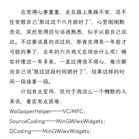
总觉得心事重重，走在路上焦躁不安，忍不
住安慰自己“熬过这个六月就好了”，心里刚刚默
念完，突然觉得这句话很熟悉，似乎以前自己说
过。不过要说真的说过的，那肯定得是一年前才
可能的事了，去年的六月我又在烦些什么呢！确
实好像这一年多来，一直过得很不顺心，每次都
劝自己说“熬过这段时间就好了”，结果这样的时
间一段接着一段。
计划有点宏伟，但对于我这么一个懒散的人
来说，着实有点困难：
WallpaperHelper——VC/MFC；
SourceCoding——MinGW/wxWidgets；
DCoding——MinGW/wxWidgets；