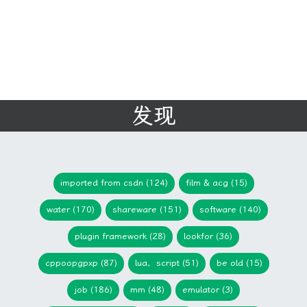
发现
imported from csdn (124)
film & acg (15)
water (170)
shareware (151)
software (140)
plugin framework (28)
lookfor (36)
cppoopgpxp (87)
lua，script (51)
be old (15)
job (186)
mm (48)
emulator (3)