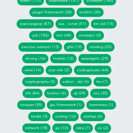
water (170)
shareware (151)
software (140)
plugin framework (28)
lookfor (36)
cppoopgpxp (87)
lua，script (51)
be old (15)
job (186)
mm (48)
emulator (3)
execise outdoor (13)
gfw (10)
reading (20)
driving (16)
mobile (15)
wxwidgets (29)
wind (14)
psp nds (2)
codingstudio (44)
cryptography (2)
editor，ide (6)
tex (1)
life (84)
technic (6)
qt (29)
sns (35)
ninayan (35)
gui framework (1)
karenmeu (1)
kindle (3)
coding (16)
startup (6)
network (18)
go (10)
idea (1)
os (2)