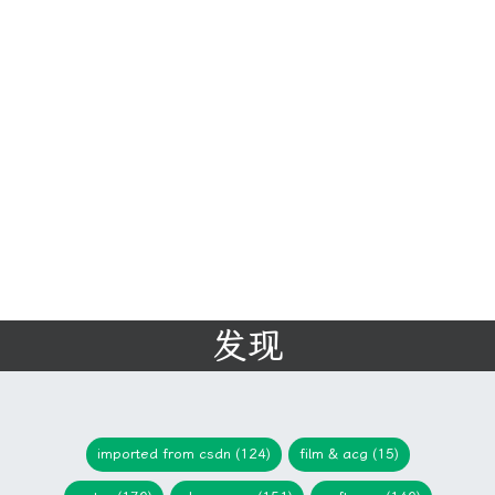
发现
imported from csdn (124)
film & acg (15)