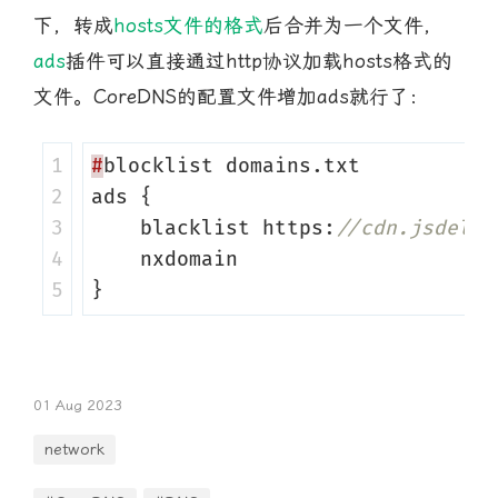
下，转成
hosts文件的格式
后合并为一个文件，
ads
插件可以直接通过http协议加载hosts格式的
文件。CoreDNS的配置文件增加ads就行了：
1

#
blocklist
domains
.
txt
2

ads
{
3

blacklist
https
:
//cdn.jsdeliv
4

nxdomain
}
01 Aug 2023
network