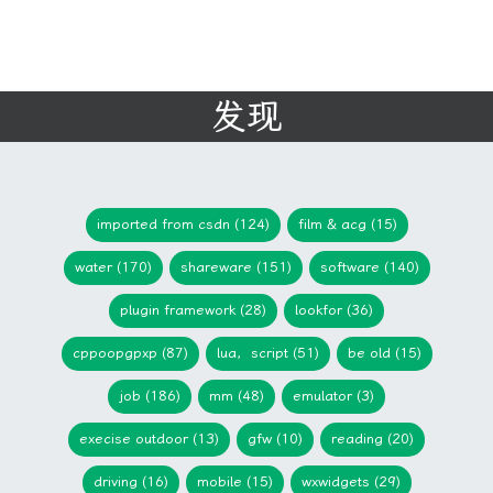
发现
imported from csdn (124)
film & acg (15)
water (170)
shareware (151)
software (140)
plugin framework (28)
lookfor (36)
cppoopgpxp (87)
lua，script (51)
be old (15)
job (186)
mm (48)
emulator (3)
execise outdoor (13)
gfw (10)
reading (20)
driving (16)
mobile (15)
wxwidgets (29)