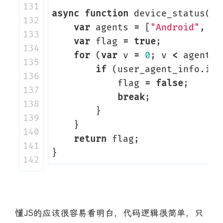
131

async
function
device_status
(
us
132

var
agents
=
[
"Android"
,
"i
133

var
flag
=
true
;
134

for
(
var
v
=
0
;
v
<
agents
.
135

if
(
user_agent_info
.
ind
136

flag
=
false
;
137

break
;
138

}
139

}
140

return
flag
;
141

}
懂JS的应该很容易看明白，代码逻辑很简单，只