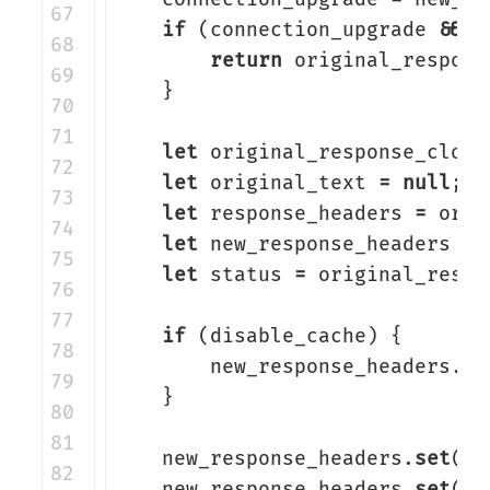
67

if
(
connection_upgrade
&&
c
68

return
original_respons
69

}
70

71

let
original_response_clone
72

let
original_text
=
null
;
73

let
response_headers
=
orig
74

let
new_response_headers
=
75

let
status
=
original_respo
76

77

if
(
disable_cache
)
{
78

new_response_headers
.
se
79

}
80

81

new_response_headers
.
set
(
'a
82

new_response_headers
.
set
(
'a