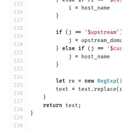
115

i
=
host_name
116

}
117

118

if
(
j
==
'$upstream'
)
{
119

j
=
upstream_domain
120

}
else
if
(
j
==
'$custo
121

j
=
host_name
122

}
123

124

let
re
=
new
RegExp
(
i
,
125

text
=
text
.
replace
(
re
,
126

}
127

return
text
;
128

}
129

130
