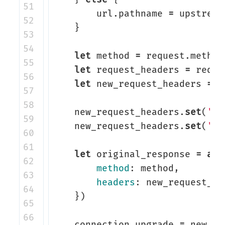
51

url
.
pathname
=
upstream
52

}
53

54

let
method
=
request
.
method
55

let
request_headers
=
reque
56

let
new_request_headers
=
n
57

58

new_request_headers
.
set
(
'Ho
59

new_request_headers
.
set
(
'Re
60

61

let
original_response
=
awa
62

method
:
method
,
63

headers
:
new_request_he
64

})
65

66

connection_upgrade
=
new_re