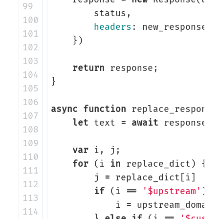
99

status
,
100

headers
:
new_response_h
101

})
102

103

return
response
;
104

}
105

106

async
function
replace_response
107

let
text
=
await
response
.
t
108

109

var
i
,
j
;
110

for
(
i
in
replace_dict
)
{
111

j
=
replace_dict
[
i
]
112

if
(
i
==
'$upstream'
)
{
113

i
=
upstream_domain
114

}
else
if
(
i
==
'$custo