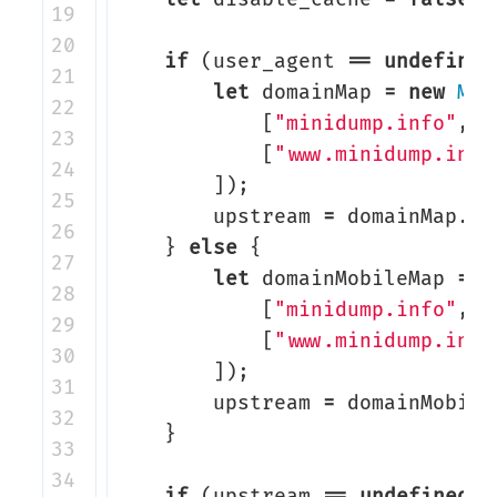
19

20

if
(
user_agent
==
undefined
21

let
domainMap
=
new
Map
22

[
"minidump.info"
,
"
23

[
"www.minidump.info
24

]);
25

upstream
=
domainMap
.
ge
26

}
else
{
27

let
domainMobileMap
=
n
28

[
"minidump.info"
,
"
29

[
"www.minidump.info
30

]);
31

upstream
=
domainMobile
32

}
33

34

if
(
upstream
==
undefined
)