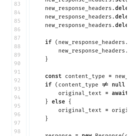
83

new_response_headers
.
delete
84

new_response_headers
.
delete
85

new_response_headers
.
delete
86

87

if
(
new_response_headers
.
ge
88

new_response_headers
.
se
89

}
90

91

const
content_type
=
new_re
92

if
(
content_type
!=
null
&&
93

original_text
=
await
r
94

}
else
{
95

original_text
=
origina
96

}
97

98

response
=
new
Response
(
ori