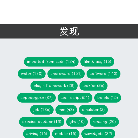
发现
imported from csdn (124)
film & acg (15)
water (170)
shareware (151)
software (140)
plugin framework (28)
lookfor (36)
cppoopgpxp (87)
lua，script (51)
be old (15)
job (186)
mm (48)
emulator (3)
execise outdoor (13)
gfw (10)
reading (20)
driving (16)
mobile (15)
wxwidgets (29)