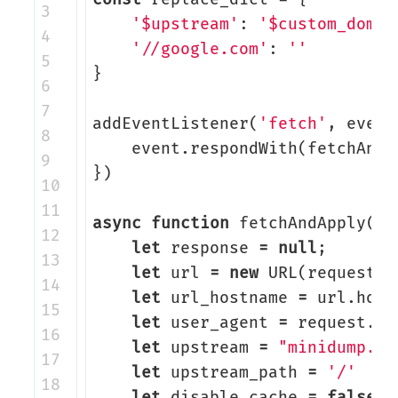
3

'$upstream'
:
'$custom_domai
4

'//google.com'
:
''
5

}
6

7

addEventListener
(
'fetch'
,
event
8

event
.
respondWith
(
fetchAndA
9

})
10

11

async
function
fetchAndApply
(
re
12

let
response
=
null
;
13

let
url
=
new
URL
(
request
.
u
14

let
url_hostname
=
url
.
host
15

let
user_agent
=
request
.
he
16

let
upstream
=
"minidump.in
17

let
upstream_path
=
'/'
18

let
disable_cache
=
false