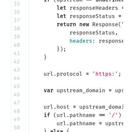
35

let
responseHeaders
=
n
36

let
responseStatus
=
40
37

return
new
Response
(
"40
38

responseStatus
,
39

headers
:
responseHe
40

});
41

}
42

43

url
.
protocol
=
'https:'
;
44

45

var
upstream_domain
=
upstr
46

47

url
.
host
=
upstream_domain
;
48

if
(
url
.
pathname
==
'/'
)
{
49

url
.
pathname
=
upstream
50

}
else
{