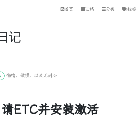
首页
归档
分类
标签
日记
懒惰，傲慢，以及无耐心
w
请ETC并安装激活