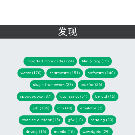
发现
imported from csdn (124)
film & acg (15)
water (170)
shareware (151)
software (140)
plugin framework (28)
lookfor (36)
cppoopgpxp (87)
lua，script (51)
be old (15)
job (186)
mm (48)
emulator (3)
execise outdoor (13)
gfw (10)
reading (20)
driving (16)
mobile (15)
wxwidgets (29)