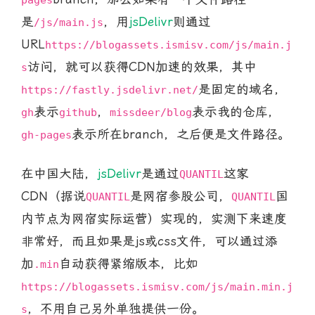
pages
是
，用
jsDelivr
则通过
/js/main.js
URL
https://blogassets.ismisv.com/js/main.j
访问，就可以获得CDN加速的效果，其中
s
是固定的域名，
https://fastly.jsdelivr.net/
表示
，
表示我的仓库，
gh
github
missdeer/blog
表示所在branch，之后便是文件路径。
gh-pages
在中国大陆，
jsDelivr
是通过
这家
QUANTIL
CDN（据说
是网宿参股公司，
国
QUANTIL
QUANTIL
内节点为网宿实际运营）实现的，实测下来速度
非常好，而且如果是js或css文件，可以通过添
加
自动获得紧缩版本，比如
.min
https://blogassets.ismisv.com/js/main.min.j
，不用自己另外单独提供一份。
s