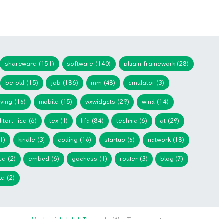
shareware (151)
software (140)
plugin framework (28)
be old (15)
job (186)
mm (48)
emulator (3)
iving (16)
mobile (15)
wxwidgets (29)
wind (14)
itor，ide (6)
tex (1)
life (84)
technic (6)
qt (29)
1)
kindle (3)
coding (16)
startup (6)
network (18)
ce (2)
embed (6)
gochess (1)
router (3)
blog (7)
e (2)