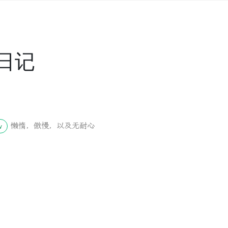
日记
懒惰，傲慢，以及无耐心
w