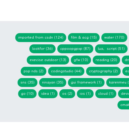
imported from csdn (124)
film & acg (15)
water (170)
lookfor (36)
cppoopgpxp (87)
lua，script (51)
execise outdoor (13)
gfw (10)
reading (20)
dr
psp nds (2)
codingstudio (44)
cryptography (2)
ed
sns (35)
ninayan (35)
gui framework (1)
karenmeu (
go (10)
idea (1)
os (2)
ios (1)
cloud (1)
devi
cmak