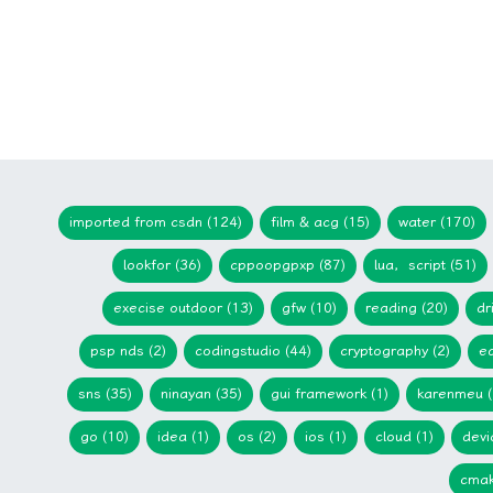
imported from csdn (124)
film & acg (15)
water (170)
lookfor (36)
cppoopgpxp (87)
lua，script (51)
execise outdoor (13)
gfw (10)
reading (20)
dr
psp nds (2)
codingstudio (44)
cryptography (2)
ed
sns (35)
ninayan (35)
gui framework (1)
karenmeu (
go (10)
idea (1)
os (2)
ios (1)
cloud (1)
devi
cmak