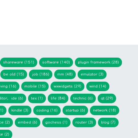
shareware (151)
software (140)
plugin framework (28)
be old (15)
job (186)
mm (48)
emulator (3)
iving (16)
mobile (15)
wxwidgets (29)
wind (14)
itor，ide (6)
tex (1)
life (84)
technic (6)
qt (29)
1)
kindle (3)
coding (16)
startup (6)
network (18)
ce (2)
embed (6)
gochess (1)
router (3)
blog (7)
e (2)