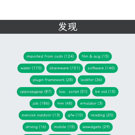
发现
imported from csdn (124)
film & acg (15)
water (170)
shareware (151)
software (140)
plugin framework (28)
lookfor (36)
cppoopgpxp (87)
lua，script (51)
be old (15)
job (186)
mm (48)
emulator (3)
execise outdoor (13)
gfw (10)
reading (20)
driving (16)
mobile (15)
wxwidgets (29)