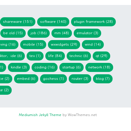
shareware (151)
software (140)
plugin framework (28)
be old (15)
job (186)
mm (48)
emulator (3)
iving (16)
mobile (15)
wxwidgets (29)
wind (14)
itor，ide (6)
tex (1)
life (84)
technic (6)
qt (29)
1)
kindle (3)
coding (16)
startup (6)
network (18)
ce (2)
embed (6)
gochess (1)
router (3)
blog (7)
e (2)
Mediumish Jekyll Theme
by WowThemes.net