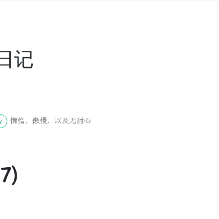
日记
懒惰，傲慢，以及无耐心
w
7)