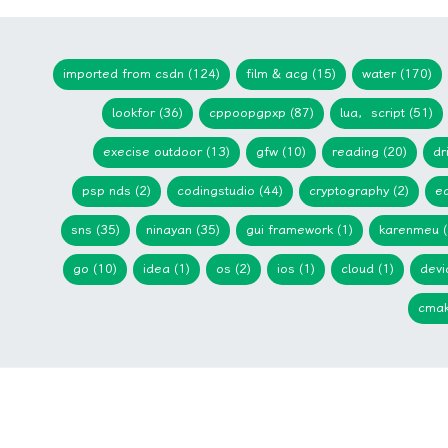
imported from csdn (124)
film & acg (15)
water (170)
lookfor (36)
cppoopgpxp (87)
lua，script (51)
execise outdoor (13)
gfw (10)
reading (20)
dr
psp nds (2)
codingstudio (44)
cryptography (2)
ed
sns (35)
ninayan (35)
gui framework (1)
karenmeu (
go (10)
idea (1)
os (2)
ios (1)
cloud (1)
devi
cmak