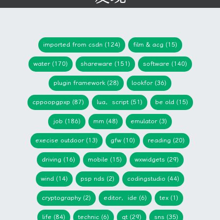
imported from csdn (124)
film & acg (15)
water (170)
shareware (151)
software (140)
plugin framework (28)
lookfor (36)
cppoopgpxp (87)
lua，script (51)
be old (15)
job (186)
mm (48)
emulator (3)
execise outdoor (13)
gfw (10)
reading (20)
driving (16)
mobile (15)
wxwidgets (29)
wind (14)
psp nds (2)
codingstudio (44)
cryptography (2)
editor，ide (6)
tex (1)
life (84)
technic (6)
qt (29)
sns (35)