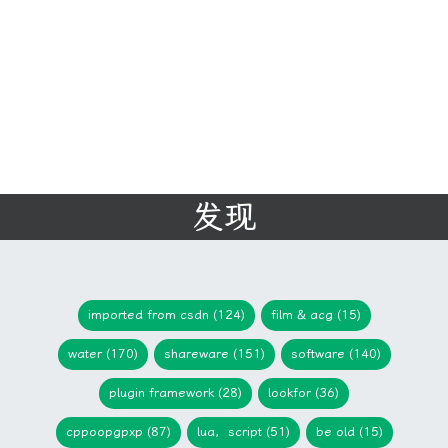
发现
imported from csdn (124)
film & acg (15)
water (170)
shareware (151)
software (140)
plugin framework (28)
lookfor (36)
cppoopgpxp (87)
lua，script (51)
be old (15)