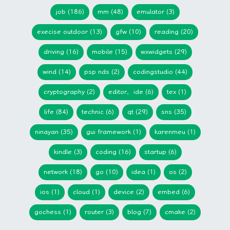
job (186)
mm (48)
emulator (3)
execise outdoor (13)
gfw (10)
reading (20)
driving (16)
mobile (15)
wxwidgets (29)
wind (14)
psp nds (2)
codingstudio (44)
cryptography (2)
editor，ide (6)
tex (1)
life (84)
technic (6)
qt (29)
sns (35)
ninayan (35)
gui framework (1)
karenmeu (1)
kindle (3)
coding (16)
startup (6)
network (18)
go (10)
idea (1)
os (2)
ios (1)
cloud (1)
device (2)
embed (6)
gochess (1)
router (3)
blog (7)
cmake (2)