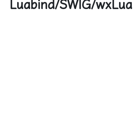
Luabind/SWIG/wxLua