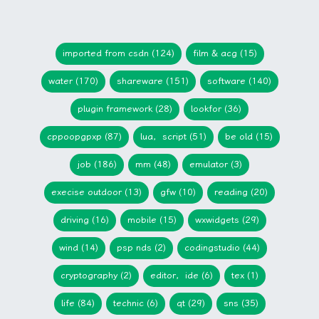
imported from csdn (124)
film & acg (15)
water (170)
shareware (151)
software (140)
plugin framework (28)
lookfor (36)
cppoopgpxp (87)
lua，script (51)
be old (15)
job (186)
mm (48)
emulator (3)
execise outdoor (13)
gfw (10)
reading (20)
driving (16)
mobile (15)
wxwidgets (29)
wind (14)
psp nds (2)
codingstudio (44)
cryptography (2)
editor，ide (6)
tex (1)
life (84)
technic (6)
qt (29)
sns (35)