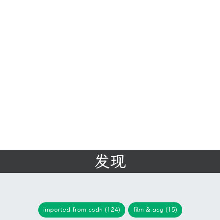
发现
imported from csdn (124)
film & acg (15)