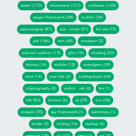
water (170)
shareware (151)
software (140)
plugin framework (28)
lookfor (36)
cppoopgpxp (87)
lua，script (51)
be old (15)
job (186)
mm (48)
emulator (3)
execise outdoor (13)
gfw (10)
reading (20)
driving (16)
mobile (15)
wxwidgets (29)
wind (14)
psp nds (2)
codingstudio (44)
cryptography (2)
editor，ide (6)
tex (1)
life (84)
technic (6)
qt (29)
sns (35)
ninayan (35)
gui framework (1)
karenmeu (1)
kindle (3)
coding (16)
startup (6)
network (18)
go (10)
idea (1)
os (2)