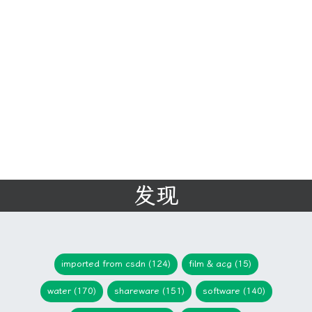
发现
imported from csdn (124)
film & acg (15)
water (170)
shareware (151)
software (140)