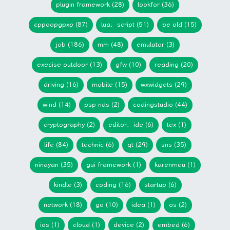
plugin framework (28)
lookfor (36)
cppoopgpxp (87)
lua，script (51)
be old (15)
job (186)
mm (48)
emulator (3)
execise outdoor (13)
gfw (10)
reading (20)
driving (16)
mobile (15)
wxwidgets (29)
wind (14)
psp nds (2)
codingstudio (44)
cryptography (2)
editor，ide (6)
tex (1)
life (84)
technic (6)
qt (29)
sns (35)
ninayan (35)
gui framework (1)
karenmeu (1)
kindle (3)
coding (16)
startup (6)
network (18)
go (10)
idea (1)
os (2)
ios (1)
cloud (1)
device (2)
embed (6)