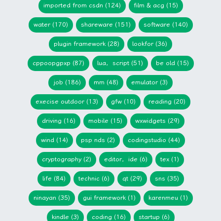
imported from csdn (124)
film & acg (15)
water (170)
shareware (151)
software (140)
plugin framework (28)
lookfor (36)
cppoopgpxp (87)
lua，script (51)
be old (15)
job (186)
mm (48)
emulator (3)
execise outdoor (13)
gfw (10)
reading (20)
driving (16)
mobile (15)
wxwidgets (29)
wind (14)
psp nds (2)
codingstudio (44)
cryptography (2)
editor，ide (6)
tex (1)
life (84)
technic (6)
qt (29)
sns (35)
ninayan (35)
gui framework (1)
karenmeu (1)
kindle (3)
coding (16)
startup (6)