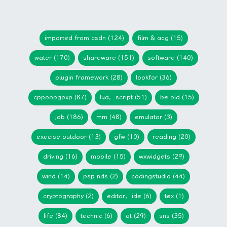
imported from csdn (124)
film & acg (15)
water (170)
shareware (151)
software (140)
plugin framework (28)
lookfor (36)
cppoopgpxp (87)
lua，script (51)
be old (15)
job (186)
mm (48)
emulator (3)
execise outdoor (13)
gfw (10)
reading (20)
driving (16)
mobile (15)
wxwidgets (29)
wind (14)
psp nds (2)
codingstudio (44)
cryptography (2)
editor，ide (6)
tex (1)
life (84)
technic (6)
qt (29)
sns (35)