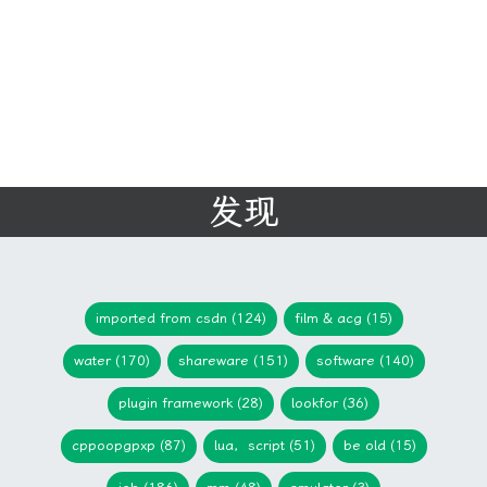
发现
imported from csdn (124)
film & acg (15)
water (170)
shareware (151)
software (140)
plugin framework (28)
lookfor (36)
cppoopgpxp (87)
lua，script (51)
be old (15)