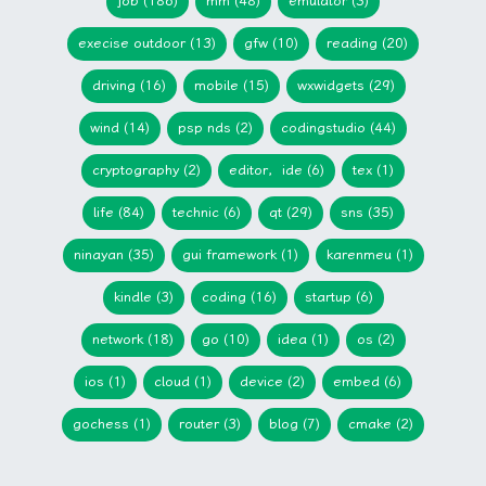
job (186)
mm (48)
emulator (3)
execise outdoor (13)
gfw (10)
reading (20)
driving (16)
mobile (15)
wxwidgets (29)
wind (14)
psp nds (2)
codingstudio (44)
cryptography (2)
editor，ide (6)
tex (1)
life (84)
technic (6)
qt (29)
sns (35)
ninayan (35)
gui framework (1)
karenmeu (1)
kindle (3)
coding (16)
startup (6)
network (18)
go (10)
idea (1)
os (2)
ios (1)
cloud (1)
device (2)
embed (6)
gochess (1)
router (3)
blog (7)
cmake (2)