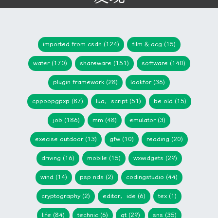
imported from csdn (124)
film & acg (15)
water (170)
shareware (151)
software (140)
plugin framework (28)
lookfor (36)
cppoopgpxp (87)
lua，script (51)
be old (15)
job (186)
mm (48)
emulator (3)
execise outdoor (13)
gfw (10)
reading (20)
driving (16)
mobile (15)
wxwidgets (29)
wind (14)
psp nds (2)
codingstudio (44)
cryptography (2)
editor，ide (6)
tex (1)
life (84)
technic (6)
qt (29)
sns (35)