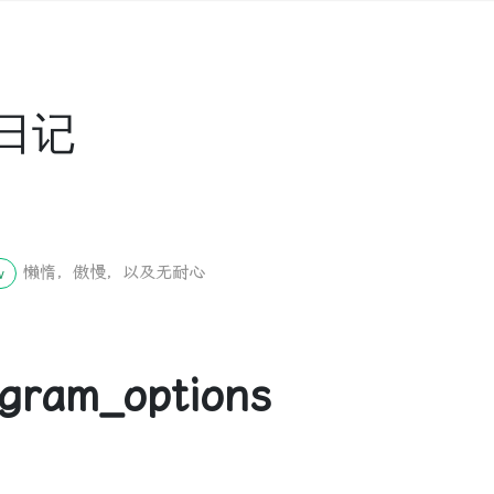
日记
懒惰，傲慢，以及无耐心
w
ram_options