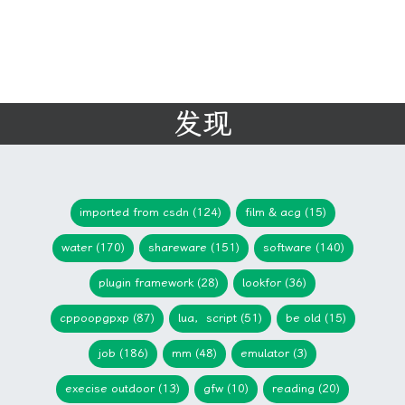
发现
imported from csdn (124)
film & acg (15)
water (170)
shareware (151)
software (140)
plugin framework (28)
lookfor (36)
cppoopgpxp (87)
lua，script (51)
be old (15)
job (186)
mm (48)
emulator (3)
execise outdoor (13)
gfw (10)
reading (20)