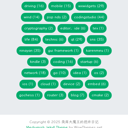
driving (16)
mobile (15)
wxwidgets (29)
wind (14)
psp nds (2)
codingstudio (44)
cryptography (2)
editor，ide (6)
tex (1)
life (84)
technic (6)
qt (29)
sns (35)
ninayan (35)
gui framework (1)
karenmeu (1)
kindle (3)
coding (16)
startup (6)
network (18)
go (10)
idea (1)
os (2)
ios (1)
cloud (1)
device (2)
embed (6)
gochess (1)
router (3)
blog (7)
cmake (2)
Copyright © 2025 类库大魔王的挖井日记
Mediumish Jekyll Theme
by WowThemes.net