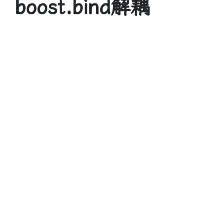
boost.bind解耦