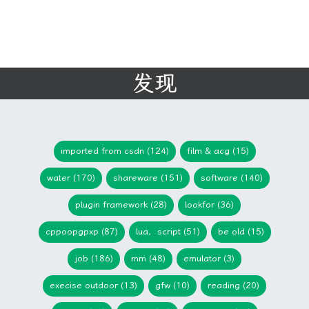
发现
imported from csdn (124)
film & acg (15)
water (170)
shareware (151)
software (140)
plugin framework (28)
lookfor (36)
cppoopgpxp (87)
lua，script (51)
be old (15)
job (186)
mm (48)
emulator (3)
execise outdoor (13)
gfw (10)
reading (20)