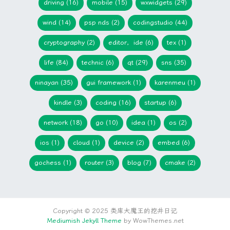
driving (16)
mobile (15)
wxwidgets (29)
wind (14)
psp nds (2)
codingstudio (44)
cryptography (2)
editor，ide (6)
tex (1)
life (84)
technic (6)
qt (29)
sns (35)
ninayan (35)
gui framework (1)
karenmeu (1)
kindle (3)
coding (16)
startup (6)
network (18)
go (10)
idea (1)
os (2)
ios (1)
cloud (1)
device (2)
embed (6)
gochess (1)
router (3)
blog (7)
cmake (2)
Copyright © 2025 类库大魔王的挖井日记
Mediumish Jekyll Theme
by WowThemes.net