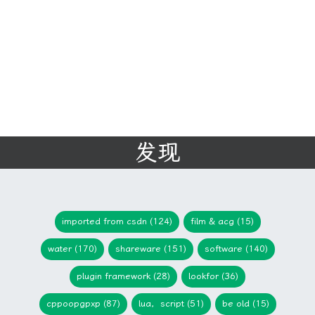
发现
imported from csdn (124)
film & acg (15)
water (170)
shareware (151)
software (140)
plugin framework (28)
lookfor (36)
cppoopgpxp (87)
lua，script (51)
be old (15)