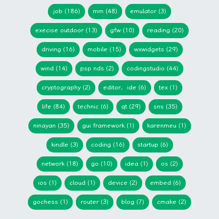
job (186)
mm (48)
emulator (3)
execise outdoor (13)
gfw (10)
reading (20)
driving (16)
mobile (15)
wxwidgets (29)
wind (14)
psp nds (2)
codingstudio (44)
cryptography (2)
editor，ide (6)
tex (1)
life (84)
technic (6)
qt (29)
sns (35)
ninayan (35)
gui framework (1)
karenmeu (1)
kindle (3)
coding (16)
startup (6)
network (18)
go (10)
idea (1)
os (2)
ios (1)
cloud (1)
device (2)
embed (6)
gochess (1)
router (3)
blog (7)
cmake (2)