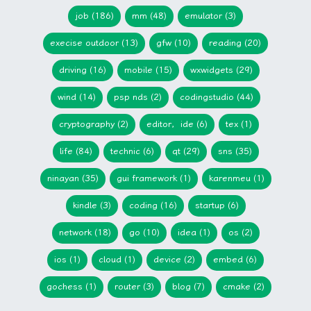
job (186)
mm (48)
emulator (3)
execise outdoor (13)
gfw (10)
reading (20)
driving (16)
mobile (15)
wxwidgets (29)
wind (14)
psp nds (2)
codingstudio (44)
cryptography (2)
editor，ide (6)
tex (1)
life (84)
technic (6)
qt (29)
sns (35)
ninayan (35)
gui framework (1)
karenmeu (1)
kindle (3)
coding (16)
startup (6)
network (18)
go (10)
idea (1)
os (2)
ios (1)
cloud (1)
device (2)
embed (6)
gochess (1)
router (3)
blog (7)
cmake (2)