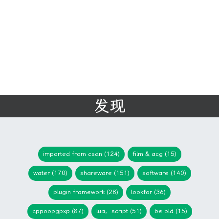
发现
imported from csdn (124)
film & acg (15)
water (170)
shareware (151)
software (140)
plugin framework (28)
lookfor (36)
cppoopgpxp (87)
lua，script (51)
be old (15)