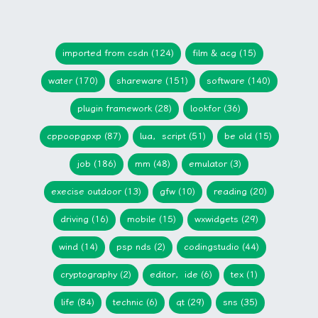
imported from csdn (124)
film & acg (15)
water (170)
shareware (151)
software (140)
plugin framework (28)
lookfor (36)
cppoopgpxp (87)
lua，script (51)
be old (15)
job (186)
mm (48)
emulator (3)
execise outdoor (13)
gfw (10)
reading (20)
driving (16)
mobile (15)
wxwidgets (29)
wind (14)
psp nds (2)
codingstudio (44)
cryptography (2)
editor，ide (6)
tex (1)
life (84)
technic (6)
qt (29)
sns (35)