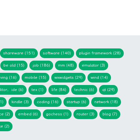
shareware (151)
software (140)
plugin framework (28)
be old (15)
job (186)
mm (48)
emulator (3)
iving (16)
mobile (15)
wxwidgets (29)
wind (14)
itor，ide (6)
tex (1)
life (84)
technic (6)
qt (29)
1)
kindle (3)
coding (16)
startup (6)
network (18)
ce (2)
embed (6)
gochess (1)
router (3)
blog (7)
e (2)