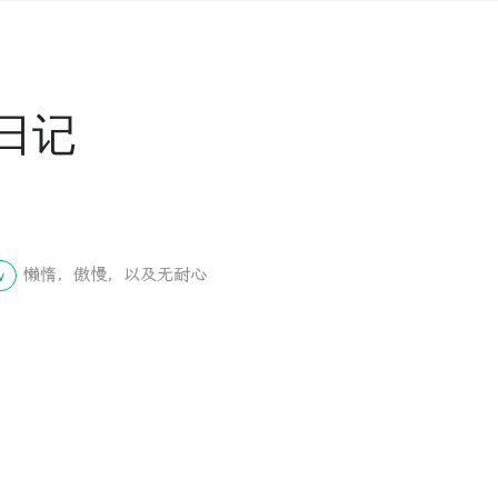
日记
懒惰，傲慢，以及无耐心
w