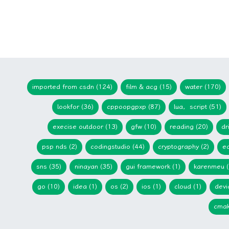
imported from csdn (124)
film & acg (15)
water (170)
lookfor (36)
cppoopgpxp (87)
lua，script (51)
execise outdoor (13)
gfw (10)
reading (20)
dr
psp nds (2)
codingstudio (44)
cryptography (2)
ed
sns (35)
ninayan (35)
gui framework (1)
karenmeu (
go (10)
idea (1)
os (2)
ios (1)
cloud (1)
devi
cmak