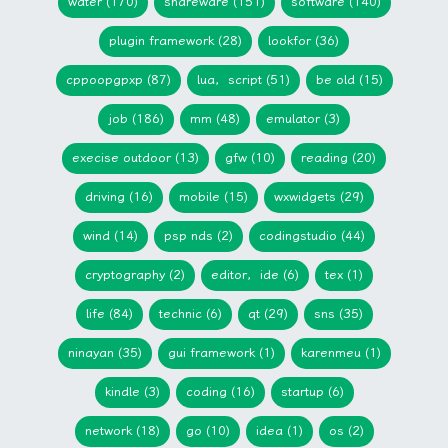
water (170)
shareware (151)
software (140)
plugin framework (28)
lookfor (36)
cppoopgpxp (87)
lua，script (51)
be old (15)
job (186)
mm (48)
emulator (3)
execise outdoor (13)
gfw (10)
reading (20)
driving (16)
mobile (15)
wxwidgets (29)
wind (14)
psp nds (2)
codingstudio (44)
cryptography (2)
editor，ide (6)
tex (1)
life (84)
technic (6)
qt (29)
sns (35)
ninayan (35)
gui framework (1)
karenmeu (1)
kindle (3)
coding (16)
startup (6)
network (18)
go (10)
idea (1)
os (2)