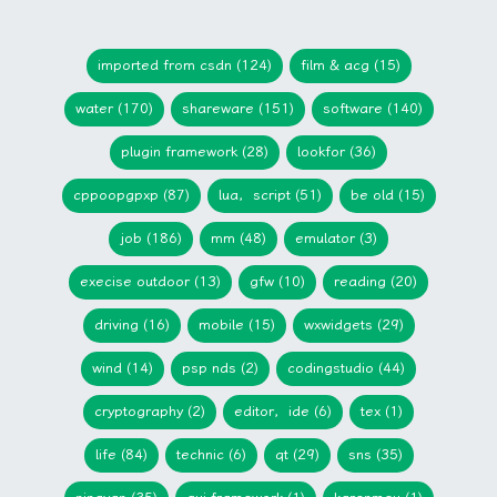
imported from csdn (124)
film & acg (15)
water (170)
shareware (151)
software (140)
plugin framework (28)
lookfor (36)
cppoopgpxp (87)
lua，script (51)
be old (15)
job (186)
mm (48)
emulator (3)
execise outdoor (13)
gfw (10)
reading (20)
driving (16)
mobile (15)
wxwidgets (29)
wind (14)
psp nds (2)
codingstudio (44)
cryptography (2)
editor，ide (6)
tex (1)
life (84)
technic (6)
qt (29)
sns (35)