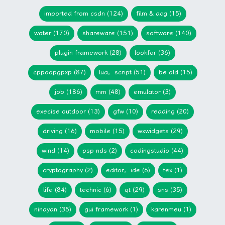
imported from csdn (124)
film & acg (15)
water (170)
shareware (151)
software (140)
plugin framework (28)
lookfor (36)
cppoopgpxp (87)
lua，script (51)
be old (15)
job (186)
mm (48)
emulator (3)
execise outdoor (13)
gfw (10)
reading (20)
driving (16)
mobile (15)
wxwidgets (29)
wind (14)
psp nds (2)
codingstudio (44)
cryptography (2)
editor，ide (6)
tex (1)
life (84)
technic (6)
qt (29)
sns (35)
ninayan (35)
gui framework (1)
karenmeu (1)