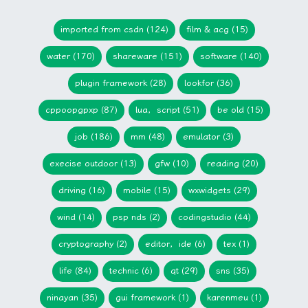
imported from csdn (124)
film & acg (15)
water (170)
shareware (151)
software (140)
plugin framework (28)
lookfor (36)
cppoopgpxp (87)
lua，script (51)
be old (15)
job (186)
mm (48)
emulator (3)
execise outdoor (13)
gfw (10)
reading (20)
driving (16)
mobile (15)
wxwidgets (29)
wind (14)
psp nds (2)
codingstudio (44)
cryptography (2)
editor，ide (6)
tex (1)
life (84)
technic (6)
qt (29)
sns (35)
ninayan (35)
gui framework (1)
karenmeu (1)